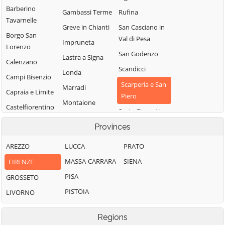
Barberino
Gambassi Terme
Rufina
Tavarnelle
Greve in Chianti
San Casciano in
Borgo San
Val di Pesa
Impruneta
Lorenzo
San Godenzo
Lastra a Signa
Calenzano
Scandicci
Londa
Campi Bisenzio
Scarperia e San
Marradi
Capraia e Limite
Piero
Montaione
Castelfiorentino
Sesto Fiorentino
Montelupo
Cerreto Guidi
Provinces
Signa
Fiorentino
Certaldo
Vaglia
Montespertoli
AREZZO
LUCCA
PRATO
Dicomano
Vicchio
Palazzuolo sul
MASSA-CARRARA
SIENA
FIRENZE
Empoli
Senio
Vinci
PISA
GROSSETO
Fiesole
Pelago
PISTOIA
LIVORNO
Figline e Incisa
Valdarno
Regions