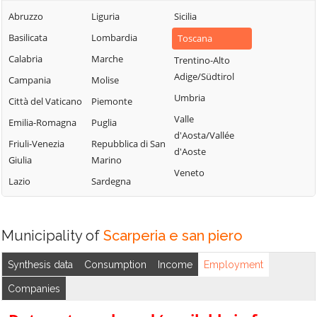
Abruzzo
Liguria
Sicilia
Basilicata
Lombardia
Toscana
Calabria
Marche
Trentino-Alto
Adige/Südtirol
Campania
Molise
Umbria
Città del Vaticano
Piemonte
Valle
Emilia-Romagna
Puglia
d'Aosta/Vallée
Friuli-Venezia
Repubblica di San
d'Aoste
Giulia
Marino
Veneto
Lazio
Sardegna
Municipality of
Scarperia e san piero
Synthesis data
Consumption
Income
Employment
Companies