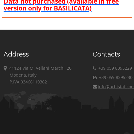
Data not purchased (available in free
version only for BASILICATA)
Address
Contacts
41124 Via M. Vellani Marchi, 20
+39 059 8395229
Modena, Italy
+39 059 8395230
P.IVA 03466110362
info@urbistat.co