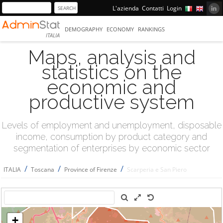
L'azienda
Contatti
Login
DEMOGRAPHY
ECONOMY
RANKINGS
ITALIA
Maps, analysis and
statistics on the
economic and
productive system
Levels of employment and unemployment, disposable
income, consumption by product category and
segmentation of enterprises by economic sector
/
/
/
ITALIA
Toscana
Province of Firenze
Scarperia e San Piero