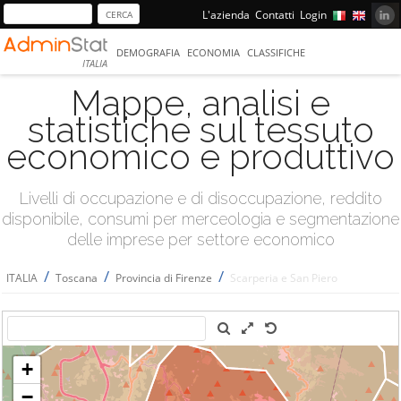
L'azienda
Contatti
Login
DEMOGRAFIA
ECONOMIA
CLASSIFICHE
ITALIA
Mappe, analisi e
statistiche sul tessuto
economico e produttivo
Livelli di occupazione e di disoccupazione, reddito
disponibile, consumi per merceologia e segmentazione
delle imprese per settore economico
/
/
/
ITALIA
Toscana
Provincia di Firenze
Scarperia e San Piero