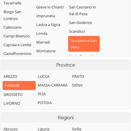
Tavarnelle
Greve in Chianti
San Casciano in
Borgo San
Val di Pesa
Impruneta
Lorenzo
San Godenzo
Lastra a Signa
Calenzano
Scandicci
Londa
Campi Bisenzio
Scarperia e San
Marradi
Capraia e Limite
Piero
Montaione
Castelfiorentino
Sesto Fiorentino
Montelupo
Cerreto Guidi
Province
Signa
Fiorentino
Certaldo
Vaglia
Montespertoli
AREZZO
LUCCA
PRATO
Dicomano
Vicchio
Palazzuolo sul
MASSA-CARRARA
SIENA
FIRENZE
Empoli
Senio
Vinci
PISA
GROSSETO
Fiesole
Pelago
PISTOIA
LIVORNO
Figline e Incisa
Valdarno
Regioni
Abruzzo
Liguria
Sicilia