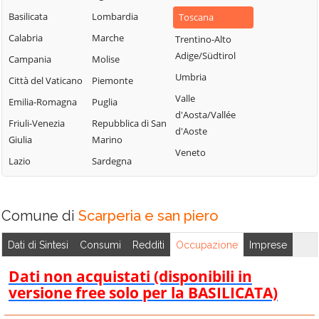
Basilicata
Lombardia
Toscana
Calabria
Marche
Trentino-Alto
Adige/Südtirol
Campania
Molise
Umbria
Città del Vaticano
Piemonte
Valle
Emilia-Romagna
Puglia
d'Aosta/Vallée
Friuli-Venezia
Repubblica di San
d'Aoste
Giulia
Marino
Veneto
Lazio
Sardegna
Comune di
Scarperia e san piero
Dati di Sintesi
Consumi
Redditi
Occupazione
Imprese
Dati non acquistati (disponibili in
versione free solo per la BASILICATA)