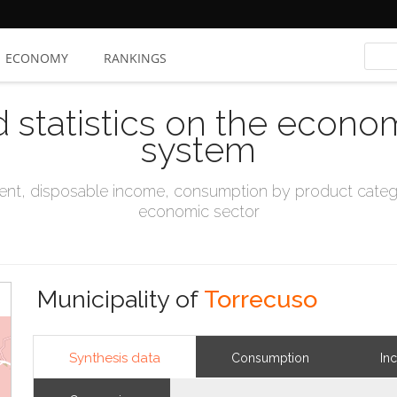
ECONOMY
RANKINGS
d statistics on the econo
system
t, disposable income, consumption by product catego
economic sector
Municipality of
Torrecuso
Synthesis data
Consumption
In