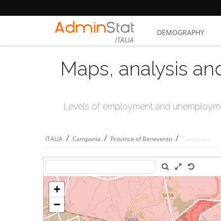
DEMOGRAPHY
ITALIA
Maps, analysis an
Levels of employment and unemploymen
/
/
/
ITALIA
Campania
Province of Benevento
Torrecuso