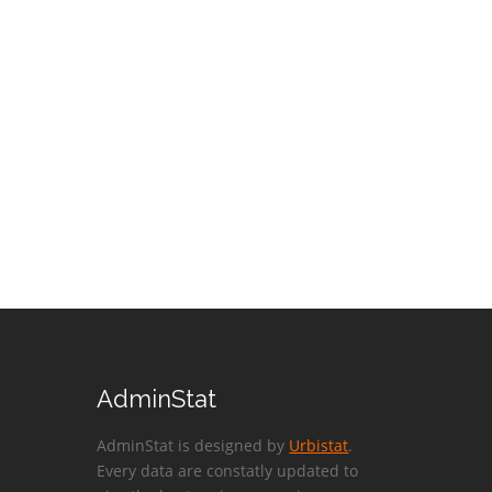
AdminStat
AdminStat is designed by
Urbistat
.
Every data are constatly updated to