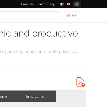
L'azienda
Contatti
Login
mic and productive
ry and segmentation of enterprises by
come
Employment