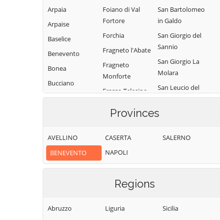
Arpaia
Foiano di Val
San Bartolomeo
Fortore
in Galdo
Arpaise
Forchia
San Giorgio del
Baselice
Sannio
Fragneto l'Abate
Benevento
San Giorgio La
Fragneto
Bonea
Molara
Monforte
Bucciano
San Leucio del
Frasso Telesino
Buonalbergo
Sannio
Ginestra degli
Provinces
Calvi
San Lorenzello
Schiavoni
Campolattaro
San Lorenzo
Guardia
AVELLINO
CASERTA
SALERNO
Maggiore
Campoli del
Sanframondi
NAPOLI
BENEVENTO
Monte Taburno
San Lupo
Limatola
Casalduni
San Marco dei
Melizzano
Cavoti
Regions
Castelfranco in
Moiano
Miscano
San Martino
Molinara
Sannita
Abruzzo
Liguria
Sicilia
Castelpagano
Montefalcone di