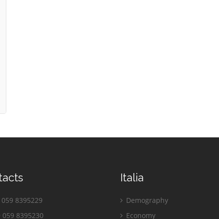
tacts
Italia
059 8395229
Demography
 059 8395230
Economy