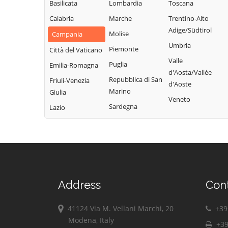
San Nazzaro
Basilicata
Lombardia
Toscana
Castelpoto
Val Fortore
San Nicola
Calabria
Marche
Trentino-Alto
Castelvenere
Montesarchio
Manfredi
Adige/Südtirol
Molise
Castelvetere in
Campania
Morcone
San Salvatore
Umbria
Val Fortore
Piemonte
Città del Vaticano
Paduli
Telesino
Valle
Cautano
Puglia
Emilia-Romagna
Pago Veiano
Sant'Agata de'
d'Aosta/Vallée
Ceppaloni
Repubblica di San
Friuli-Venezia
Goti
d'Aoste
Pannarano
Marino
Cerreto Sannita
Giulia
Sant'Angelo a
Veneto
Paolisi
Sardegna
Circello
Lazio
Cupolo
Paupisi
Colle Sannita
Sant'Arcangelo
Pesco Sannita
Trimonte
Cusano Mutri
Pietraroja
Santa Croce del
Pietrelcina
Sannio
Sassinoro
Address
Con
Solopaca
41124 Via M. Vellani Marchi, 20
+39 
Telese Terme
Modena, Italy
Tocco Caudio
+39