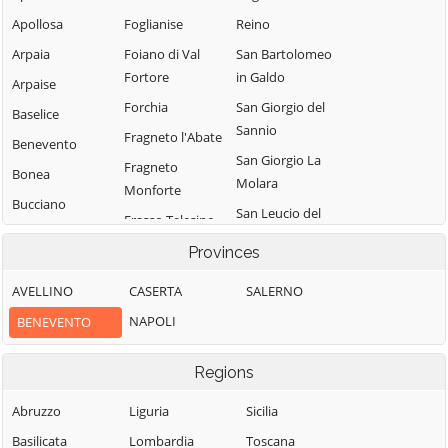
Apollosa
Foglianise
Reino
Arpaia
Foiano di Val
San Bartolomeo
Fortore
in Galdo
Arpaise
Forchia
San Giorgio del
Baselice
Sannio
Fragneto l'Abate
Benevento
San Giorgio La
Fragneto
Bonea
Molara
Monforte
Bucciano
San Leucio del
Frasso Telesino
Buonalbergo
Sannio
Ginestra degli
Provinces
Calvi
San Lorenzello
Schiavoni
AVELLINO
CASERTA
SALERNO
Campolattaro
San Lorenzo
Guardia
Maggiore
NAPOLI
BENEVENTO
Campoli del
Sanframondi
Monte Taburno
San Lupo
Limatola
Regions
Casalduni
San Marco dei
Melizzano
Cavoti
Castelfranco in
Abruzzo
Liguria
Sicilia
Moiano
Miscano
San Martino
Basilicata
Lombardia
Toscana
Molinara