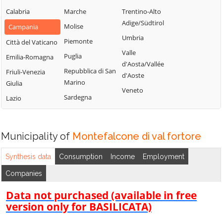
Sannita
Castelpagano
Calabria
Marche
Trentino-Alto
Montefalcone
San Nazzaro
Castelpoto
Adige/Südtirol
di Val Fortore
Molise
Campania
San Nicola
Castelvenere
Umbria
Montesarchio
Piemonte
Città del Vaticano
Manfredi
Castelvetere in
Valle
Morcone
Puglia
Emilia-Romagna
San Salvatore
Val Fortore
d'Aosta/Vallée
Paduli
Repubblica di San
Telesino
Friuli-Venezia
d'Aoste
Cautano
Marino
Giulia
Pago Veiano
Sant'Agata de'
Veneto
Ceppaloni
Sardegna
Goti
Lazio
Pannarano
Cerreto Sannita
Sant'Angelo a
Paolisi
Circello
Cupolo
Paupisi
Municipality of
Montefalcone di val fortore
Colle Sannita
Sant'Arcangelo
Pesco Sannita
Trimonte
Cusano Mutri
Synthesis data
Consumption
Income
Employment
Pietraroja
Santa Croce del
Companies
Pietrelcina
Sannio
Sassinoro
Data not purchased (available in free
version only for BASILICATA)
Solopaca
Telese Terme