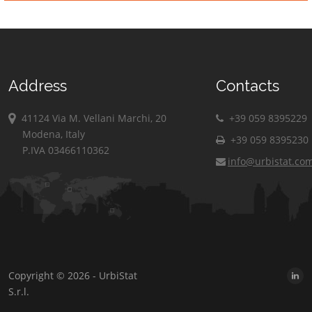
Tocco Caudio
Torrecuso
Vitulano
Address
Contacts
41124 Via M. Vellani Marchi, 20
+39 059 8395229
Modena, Italy
+39 059 8395230
P.IVA 03466110362
info@urbistat.co
Copyright © 2026 - UrbiStat
S.r.l.