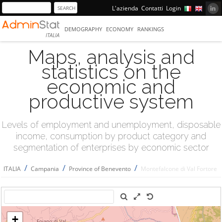
L'azienda
Contatti
Login
DEMOGRAPHY
ECONOMY
RANKINGS
ITALIA
Maps, analysis and
statistics on the
economic and
productive system
Levels of employment and unemployment, disposable
income, consumption by product category and
segmentation of enterprises by economic sector
/
/
/
ITALIA
Campania
Province of Benevento
Montefalcone di Val Fortore