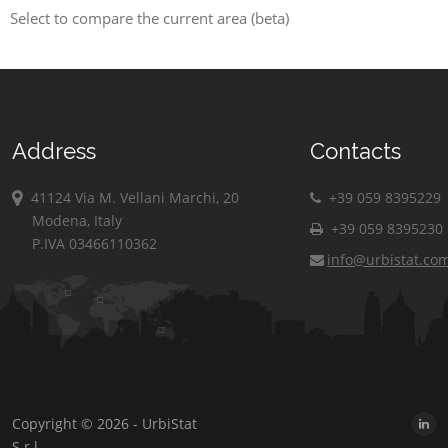
Select to compare the current area (beta)
Address
Contacts
41124 Via M. Vellani Marchi, 20
+39 059 8395229
Modena, Italy
+39 059 8395230
P.IVA 03466110362
info@urbistat.co
Copyright © 2026 - UrbiStat
S.r.l.