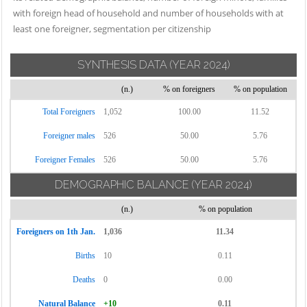
Cassinetta di
Novate Milanese
with foreign head of household and number of households with at
Settimo Milanese
Lugagnano
least one foreigner, segmentation per citizenship
Noviglio
Solaro
Castano Primo
Opera
Trezzano Rosa
Cernusco sul
SYNTHESIS DATA
(YEAR 2024)
Ossona
Naviglio
Trezzano sul
(n.)
% on foreigners
% on population
Ozzero
Naviglio
Cerro al Lambro
Total Foreigners
1,052
100.00
11.52
Paderno
Trezzo sull'Adda
Cerro Maggiore
Dugnano
Foreigner males
526
Tribiano
50.00
5.76
Cesano Boscone
Pantigliate
Truccazzano
Cesate
Foreigner Females
526
50.00
5.76
Parabiago
Turbigo
Cinisello Balsamo
DEMOGRAPHIC BALANCE
(YEAR 2024)
Paullo
Vanzaghello
Cisliano
(n.)
% on population
Pero
Vanzago
Cologno
Peschiera
Foreigners on 1th Jan.
1,036
11.34
Monzese
Vaprio d'Adda
Borromeo
Births
10
0.11
Colturano
Vermezzo con
Pessano con
Zelo
Corbetta
Deaths
0
0.00
Bornago
Vernate
Cormano
Natural Balance
Pieve Emanuele
+10
0.11