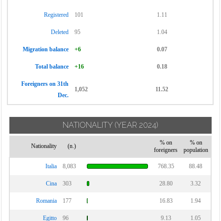
Vignate
Cornaredo
Registered
101
1.11
Villa Cortese
Deleted
95
1.04
Vimodrone
Migration balance
+6
0.07
Vittuone
Vizzolo
Total balance
+16
0.18
Predabissi
Foreigners on 31th
1,052
11.52
Zibido San
Dec.
Giacomo
NATIONALITY
(YEAR 2024)
% on
% on
Nationality
(n.)
foreigners
population
Italia
8,083
768.35
88.48
Cina
303
28.80
3.32
Romania
177
16.83
1.94
Egitto
96
9.13
1.05