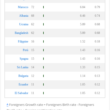
Marocco
72
6.84
0.79
Albania
68
6.46
0.74
Ucraina
62
5.89
0.68
Bangladesh
62
5.89
0.68
Filippine
16
1.52
0.18
Perù
15
1.43
0.16
Spagna
15
1.43
0.16
Sri Lanka
14
1.33
0.15
Bulgaria
12
1.14
0.13
Ecuador
11
1.05
0.12
El Salvador
11
1.05
0.12
^
Foreigners Growth rate = Foreigners Birth rate - Foreigners