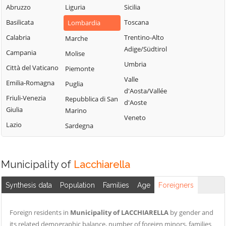
Milanese
Bubbiano
Abruzzo
Liguria
Sicilia
Locate di Triulzi
San Giorgio su
Buccinasco
Basilicata
Toscana
Lombardia
Magenta
Legnano
Buscate
Calabria
Trentino-Alto
Marche
Magnago
San Giuliano
Adige/Südtirol
Bussero
Campania
Molise
Marcallo con
Milanese
Umbria
Busto Garolfo
Città del Vaticano
Casone
Piemonte
San Vittore
Valle
Calvignasco
Emilia-Romagna
Masate
Puglia
Olona
d'Aosta/Vallée
Cambiago
Friuli-Venezia
Mediglia
Repubblica di San
San Zenone al
d'Aoste
Giulia
Marino
Lambro
Canegrate
Melegnano
Veneto
Lazio
Sardegna
Santo Stefano
Carpiano
Melzo
Ticino
Carugate
Mesero
Sedriano
Casarile
Milano
Municipality of
Lacchiarella
Segrate
Casorezzo
Morimondo
Senago
Synthesis data
Population
Families
Age
Foreigners
Cassano d'Adda
Motta Visconti
Sesto San
Cassina de'
Nerviano
Giovanni
Foreign residents in
Municipality of LACCHIARELLA
by gender and
Pecchi
Nosate
its related demographic balance, number of foreign minors, families
Settala