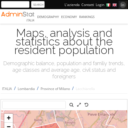
L'azienda
Contatti
Login
DEMOGRAPHY
ECONOMY
RANKINGS
ITALIA
Maps, analysis and
statistics about the
resident population
Demographic balance, population and familiy trends,
age classes and average age, civil status and
foreigners
/
/
/
ITALIA
Lombardia
Province of Milano
Lacchiarella