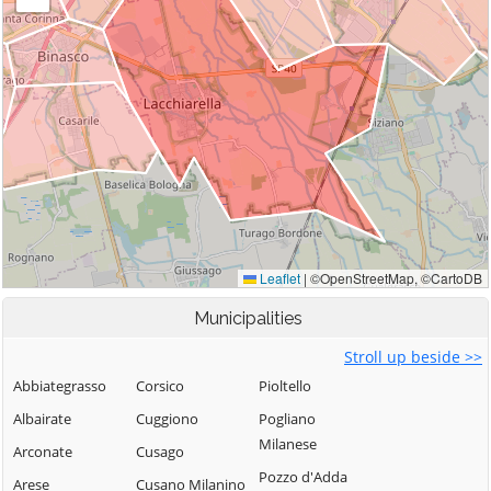
Municipalities
Stroll up beside >>
Abbiategrasso
Corsico
Pioltello
Albairate
Cuggiono
Pogliano
Milanese
Arconate
Cusago
Pozzo d'Adda
Arese
Cusano Milanino