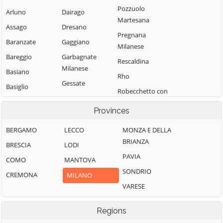
Pozzuolo
Arluno
Dairago
Martesana
Assago
Dresano
Pregnana
Baranzate
Gaggiano
Milanese
Bareggio
Garbagnate
Rescaldina
Milanese
Basiano
Rho
Gessate
Basiglio
Robecchetto con
Gorgonzola
Bellinzago
Induno
Provinces
Lombardo
Grezzago
Robecco sul
Bernate Ticino
Gudo Visconti
Naviglio
BERGAMO
LECCO
MONZA E DELLA
BRIANZA
Besate
Inveruno
Rodano
BRESCIA
LODI
PAVIA
Binasco
Inzago
Rosate
COMO
MANTOVA
SONDRIO
Boffalora sopra
Lacchiarella
Rozzano
CREMONA
MILANO
Ticino
VARESE
Lainate
San Colombano
Bollate
al Lambro
Legnano
Regions
Bresso
San Donato
Liscate