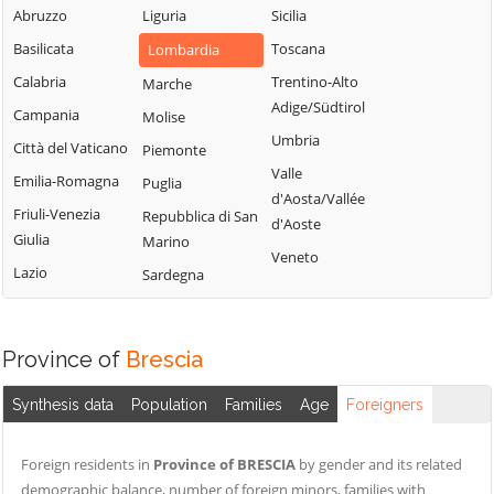
Sabbia
Abruzzo
Liguria
Sicilia
Bione
Leno
Puegnago del
Basilicata
Toscana
Lombardia
Borgo San
Limone sul Garda
Garda
Giacomo
Calabria
Trentino-Alto
Marche
Lodrino
Quinzano d'Oglio
Adige/Südtirol
Borgosatollo
Campania
Molise
Lograto
Remedello
Umbria
Borno
Città del Vaticano
Piemonte
Lonato del Garda
Rezzato
Valle
Botticino
Emilia-Romagna
Puglia
Longhena
d'Aosta/Vallée
Roccafranca
Bovegno
Friuli-Venezia
Repubblica di San
Losine
d'Aoste
Rodengo Saiano
Giulia
Marino
Bovezzo
Lozio
Veneto
Roè Volciano
Lazio
Sardegna
Brandico
Lumezzane
Roncadelle
Braone
Maclodio
Rovato
Breno
Magasa
Province of
Brescia
Rudiano
Brescia
Mairano
Sabbio Chiese
Synthesis data
Population
Families
Age
Foreigners
Brione
Malegno
Sale Marasino
Caino
Malonno
Foreign residents in
Province of BRESCIA
by gender and its related
Salò
Calcinato
Manerba del
demographic balance, number of foreign minors, families with