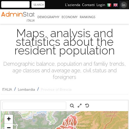
L'azienda
Contatti
Login
DEMOGRAPHY
ECONOMY
RANKINGS
ITALIA
Maps, analysis and
statistics about the
resident population
Demographic balance, population and familiy trends,
age classes and average age, civil status and
foreigners
/
/
ITALIA
Lombardia
Province of Brescia