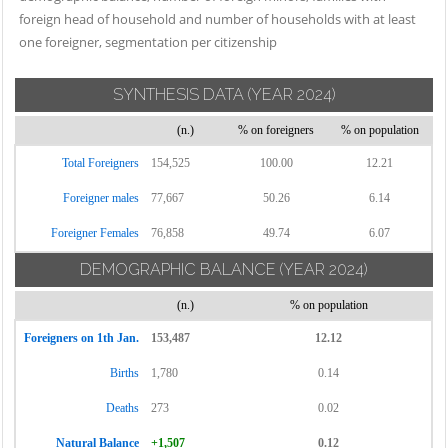
San Felice del
Calvagese della
Garda
foreign head of household and number of households with at least
Benaco
Riviera
one foreigner, segmentation per citizenship
Manerbio
San Gervasio
Calvisano
Marcheno
Bresciano
SYNTHESIS DATA
(YEAR 2024)
Capo di Ponte
Marmentino
San Paolo
Capovalle
(n.)
% on foreigners
% on population
Marone
San Zeno
Capriano del
Mazzano
Total Foreigners
154,525
100.00
12.21
Naviglio
Colle
Milzano
Sarezzo
Foreigner males
77,667
50.26
6.14
Capriolo
Moniga del
Saviore
Foreigner Females
76,858
49.74
6.07
Carpenedolo
Garda
dell'Adamello
DEMOGRAPHIC BALANCE
(YEAR 2024)
Castegnato
Monno
Sellero
Castel Mella
Monte Isola
(n.)
% on population
Seniga
Castelcovati
Monticelli Brusati
Serle
Foreigners on 1th Jan.
153,487
12.12
Castenedolo
Montichiari
Sirmione
Births
1,780
0.14
Casto
Montirone
Soiano del Lago
Deaths
273
0.02
Castrezzato
Mura
Sonico
Natural Balance
+1,507
0.12