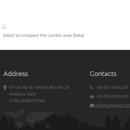
Select to compare the current area (beta)
Address
Contacts
41124 Via M. Vellani Marchi, 20
+39 059 8395229
Modena, Italy
+39 059 8395230
P.IVA 03466110362
info@urbistat.co