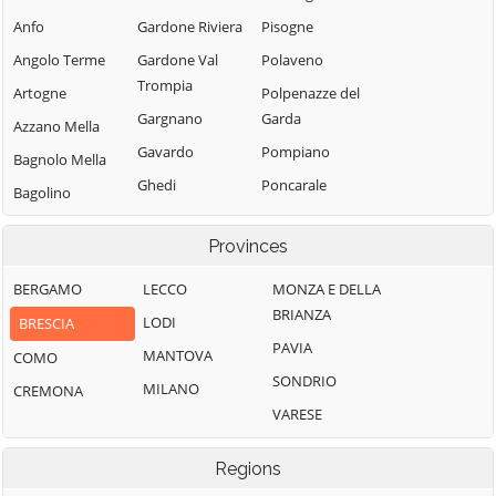
Anfo
Gardone Riviera
Pisogne
Angolo Terme
Gardone Val
Polaveno
Trompia
Artogne
Polpenazze del
Gargnano
Garda
Azzano Mella
Gavardo
Pompiano
Bagnolo Mella
Ghedi
Poncarale
Bagolino
Gianico
Ponte di Legno
Barbariga
Provinces
Gottolengo
Pontevico
Barghe
Gussago
Pontoglio
BERGAMO
LECCO
MONZA E DELLA
Bassano
BRIANZA
Bresciano
Idro
Pozzolengo
LODI
BRESCIA
PAVIA
Bedizzole
Incudine
Pralboino
MANTOVA
COMO
SONDRIO
Berlingo
Irma
Preseglie
MILANO
CREMONA
VARESE
Berzo Demo
Iseo
Prevalle
Berzo Inferiore
Isorella
Provaglio d'Iseo
Regions
Bienno
Lavenone
Provaglio Val