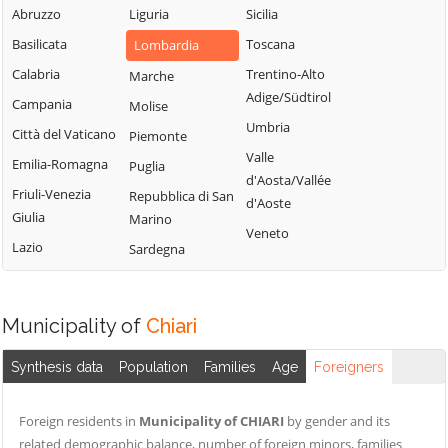
Sabbia
Abruzzo
Liguria
Sicilia
Bione
Leno
Puegnago del
Basilicata
Toscana
Lombardia
Borgo San
Limone sul Garda
Garda
Giacomo
Calabria
Trentino-Alto
Marche
Lodrino
Quinzano d'Oglio
Adige/Südtirol
Borgosatollo
Campania
Molise
Lograto
Remedello
Umbria
Borno
Città del Vaticano
Piemonte
Lonato del Garda
Rezzato
Valle
Botticino
Emilia-Romagna
Puglia
Longhena
d'Aosta/Vallée
Roccafranca
Bovegno
Friuli-Venezia
Repubblica di San
Losine
d'Aoste
Rodengo Saiano
Giulia
Marino
Bovezzo
Lozio
Veneto
Roè Volciano
Lazio
Sardegna
Brandico
Lumezzane
Roncadelle
Braone
Maclodio
Rovato
Breno
Magasa
Municipality of
Chiari
Rudiano
Brescia
Mairano
Sabbio Chiese
Synthesis data
Population
Families
Age
Foreigners
Brione
Malegno
Sale Marasino
Caino
Malonno
Foreign residents in
Municipality of CHIARI
by gender and its
Salò
Calcinato
Manerba del
related demographic balance, number of foreign minors, families