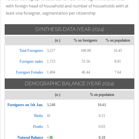
San Felice del
Calvagese della
Garda
with foreign head of household and number of households with at
Benaco
Riviera
least one foreigner, segmentation per citizenship
Manerbio
San Gervasio
Calvisano
Marcheno
Bresciano
SYNTHESIS DATA
(YEAR 2024)
Capo di Ponte
Marmentino
San Paolo
Capovalle
(n.)
% on foreigners
% on population
Marone
San Zeno
Capriano del
Mazzano
Total Foreigners
3,217
100.00
16.45
Naviglio
Colle
Milzano
Sarezzo
Foreigner males
1,723
53.56
8.81
Capriolo
Moniga del
Saviore
Foreigner Females
1,494
46.44
7.64
Carpenedolo
Garda
dell'Adamello
DEMOGRAPHIC BALANCE
(YEAR 2024)
Castegnato
Monno
Sellero
Castel Mella
Monte Isola
(n.)
% on population
Seniga
Castelcovati
Monticelli Brusati
Serle
Foreigners on 1th Jan.
3,248
16.61
Castenedolo
Montichiari
Sirmione
Births
41
0.21
Casto
Montirone
Soiano del Lago
Deaths
5
0.03
Castrezzato
Mura
Sonico
Natural Balance
+36
0.18