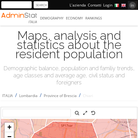
L'azienda
Contatti
Login
DEMOGRAPHY
ECONOMY
RANKINGS
ITALIA
Maps, analysis and
statistics about the
resident population
Demographic balance, population and familiy trends,
age classes and average age, civil status and
foreigners
/
/
/
ITALIA
Lombardia
Province of Brescia
Chiari