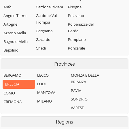
Anfo
Gardone Riviera
Pisogne
Angolo Terme
Gardone Val
Polaveno
Trompia
Artogne
Polpenazze del
Gargnano
Garda
Azzano Mella
Gavardo
Pompiano
Bagnolo Mella
Ghedi
Poncarale
Bagolino
Gianico
Ponte di Legno
Barbariga
Provinces
Gottolengo
Pontevico
Barghe
Gussago
Pontoglio
BERGAMO
LECCO
MONZA E DELLA
Bassano
BRIANZA
Bresciano
Idro
Pozzolengo
LODI
BRESCIA
PAVIA
Bedizzole
Incudine
Pralboino
MANTOVA
COMO
SONDRIO
Berlingo
Irma
Preseglie
MILANO
CREMONA
VARESE
Berzo Demo
Iseo
Prevalle
Berzo Inferiore
Isorella
Provaglio d'Iseo
Regions
Bienno
Lavenone
Provaglio Val