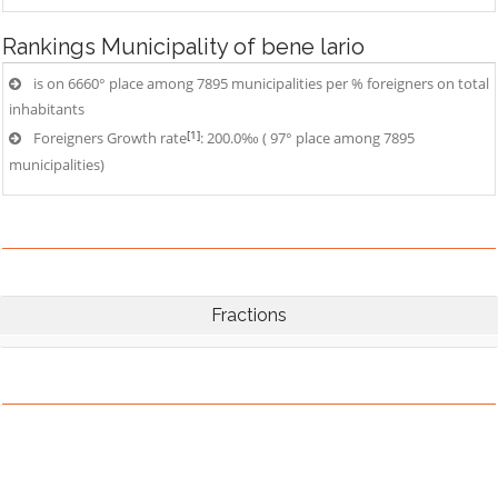
Rankings
Municipality of bene lario
is on 6660° place among 7895 municipalities per % foreigners on total
inhabitants
[1]
Foreigners Growth rate
: 200.0‰ ( 97° place among 7895
municipalities)
Fractions