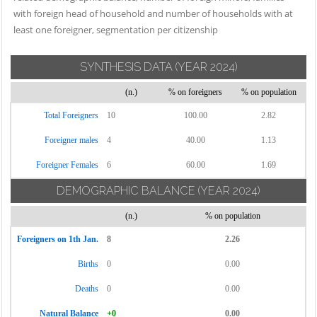
Carate Urio
with foreign head of household and number of households with at
Locate Varesino
Sorico
Carbonate
least one foreigner, segmentation per citizenship
Lomazzo
Sormano
Carimate
Longone al
Stazzona
SYNTHESIS DATA
(YEAR 2024)
Carlazzo
Segrino
Tavernerio
Carugo
(n.)
% on foreigners
% on population
Luisago
Torno
Caslino d'Erba
Lurago d'Erba
Total Foreigners
10
100.00
2.82
Tremezzina
Casnate con
Lurago Marinone
Foreigner males
4
40.00
1.13
Trezzone
Bernate
Lurate Caccivio
Turate
Foreigner Females
6
60.00
1.69
Cassina Rizzardi
Magreglio
Uggiate con
DEMOGRAPHIC BALANCE
(YEAR 2024)
Castelmarte
Mariano
Ronago
Castelnuovo
Comense
(n.)
% on population
Val Rezzo
Bozzente
Maslianico
Foreigners on 1th Jan.
8
2.26
Valbrona
Cavargna
Menaggio
Births
0
0.00
Valmorea
Centro Valle
Merone
Valsolda
Intelvi
Deaths
0
0.00
Moltrasio
Veleso
Cerano d'Intelvi
Natural Balance
+0
0.00