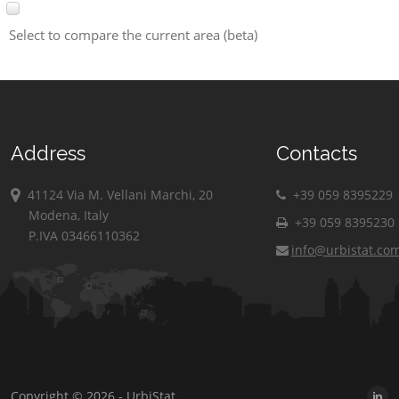
Select to compare the current area (beta)
Address
Contacts
41124 Via M. Vellani Marchi, 20
+39 059 8395229
Modena, Italy
+39 059 8395230
P.IVA 03466110362
info@urbistat.co
Copyright © 2026 - UrbiStat