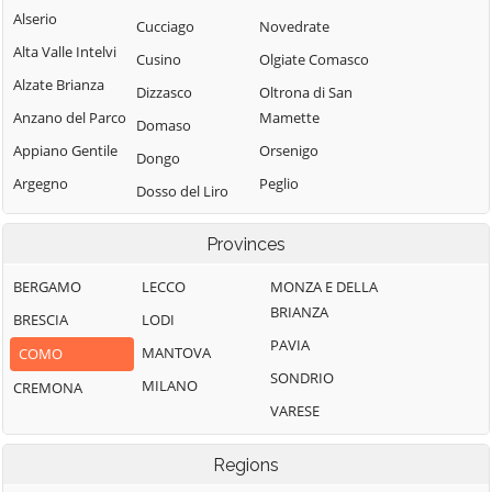
Alserio
Cucciago
Novedrate
Alta Valle Intelvi
Cusino
Olgiate Comasco
Alzate Brianza
Dizzasco
Oltrona di San
Anzano del Parco
Mamette
Domaso
Appiano Gentile
Orsenigo
Dongo
Argegno
Peglio
Dosso del Liro
Arosio
Pianello del Lario
Erba
Provinces
Asso
Pigra
Eupilio
Barni
Plesio
BERGAMO
LECCO
MONZA E DELLA
Faggeto Lario
BRIANZA
Bellagio
Pognana Lario
BRESCIA
LODI
Faloppio
PAVIA
Ponna
Bene Lario
MANTOVA
COMO
Fenegrò
SONDRIO
Ponte Lambro
Beregazzo con
MILANO
CREMONA
Figino Serenza
Figliaro
VARESE
Porlezza
Fino Mornasco
Binago
Proserpio
Garzeno
Regions
Bizzarone
Pusiano
Gera Lario