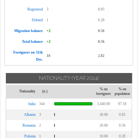
Monguzzo
Veniano
Cermenate
Registered
3
0.85
Montano Lucino
Vercana
Cernobbio
Deleted
1
0.28
Montemezzo
Vertemate con
Cirimido
Minoprio
Migration balance
+2
0.56
Claino con
Villa Guardia
Osteno
Total balance
+2
0.56
Zelbio
Colonno
Foreigners on 31th
10
2.82
Dec.
NATIONALITY
(YEAR 2024)
% on
% on
Nationality
(n.)
foreigners
population
Italia
344
3,440.00
97.18
Albania
3
30.00
0.85
Romania
2
20.00
0.56
Polonia
1
10.00
0.28