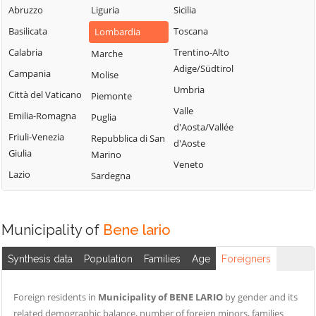
Blessagno
Abruzzo
Liguria
Sicilia
Rezzago
Grandate
Blevio
Basilicata
Toscana
Lombardia
Rodero
Grandola ed Uniti
Bregnano
Calabria
Trentino-Alto
Marche
Rovellasca
Gravedona ed
Adige/Südtirol
Brenna
Campania
Molise
Uniti
Rovello Porro
Umbria
Brienno
Città del Vaticano
Piemonte
Griante
Sala Comacina
Valle
Brunate
Emilia-Romagna
Puglia
Guanzate
San Bartolomeo
d'Aosta/Vallée
Val Cavargna
Bulgarograsso
Friuli-Venezia
Repubblica di San
Inverigo
d'Aoste
Giulia
Marino
San Fermo della
Cabiate
Laglio
Veneto
Battaglia
Lazio
Sardegna
Cadorago
Laino
San Nazzaro Val
Caglio
Lambrugo
Cavargna
Campione d'Italia
Lasnigo
Municipality of
Bene lario
San Siro
Cantù
Lezzeno
Schignano
Synthesis data
Population
Families
Age
Foreigners
Canzo
Limido Comasco
Senna Comasco
Capiago
Lipomo
Solbiate con
Foreign residents in
Municipality of BENE LARIO
by gender and its
Intimiano
Livo
Cagno
related demographic balance, number of foreign minors, families