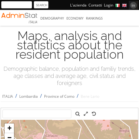
L'azienda
Contatti
Login
DEMOGRAPHY
ECONOMY
RANKINGS
ITALIA
Maps, analysis and
statistics about the
resident population
Demographic balance, population and familiy trends,
age classes and average age, civil status and
foreigners
/
/
/
ITALIA
Lombardia
Province of Como
Bene Lario