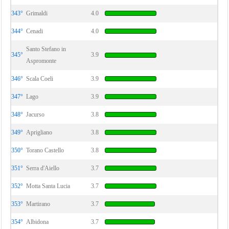
343°
Grimaldi
4.0
344°
Cenadi
4.0
Santo Stefano in
345°
3.9
Aspromonte
346°
Scala Coeli
3.9
347°
Lago
3.9
348°
Jacurso
3.8
349°
Aprigliano
3.8
350°
Torano Castello
3.8
351°
Serra d'Aiello
3.7
352°
Motta Santa Lucia
3.7
353°
Martirano
3.7
354°
Albidona
3.7