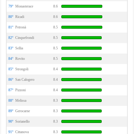
79°
Monasterace
8.6
80°
Ricadi
8.6
81°
Petronà
8.5
82°
Cinquefrondi
8.5
83°
Sellia
8.5
84°
Rovito
8.5
85°
Strongoli
8.4
86°
San Calogero
8.4
87°
Pizzoni
8.4
88°
Melissa
8.3
89°
Gerocarne
8.3
90°
Sorianello
8.3
91°
Cittanova
8.3