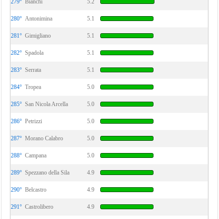
279°
Bianchi
5.2
280°
Antonimina
5.1
281°
Gimigliano
5.1
282°
Spadola
5.1
283°
Serrata
5.1
284°
Tropea
5.0
285°
San Nicola Arcella
5.0
286°
Petrizzi
5.0
287°
Morano Calabro
5.0
288°
Campana
5.0
289°
Spezzano della Sila
4.9
290°
Belcastro
4.9
291°
Castrolibero
4.9