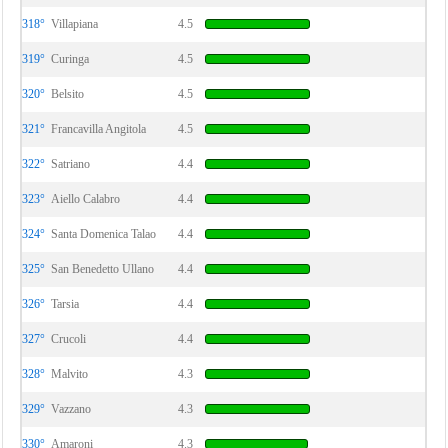
318°
Villapiana
4.5
319°
Curinga
4.5
320°
Belsito
4.5
321°
Francavilla Angitola
4.5
322°
Satriano
4.4
323°
Aiello Calabro
4.4
324°
Santa Domenica Talao
4.4
325°
San Benedetto Ullano
4.4
326°
Tarsia
4.4
327°
Crucoli
4.4
328°
Malvito
4.3
329°
Vazzano
4.3
330°
Amaroni
4.3