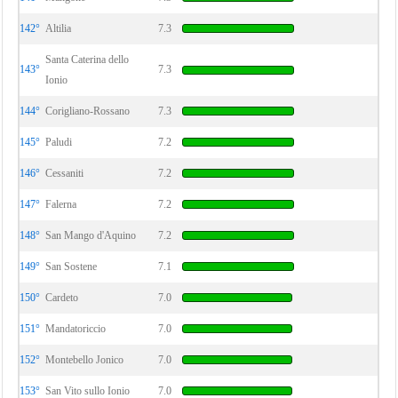
142°
Altilia
7.3
Santa Caterina dello
143°
7.3
Ionio
144°
Corigliano-Rossano
7.3
145°
Paludi
7.2
146°
Cessaniti
7.2
147°
Falerna
7.2
148°
San Mango d'Aquino
7.2
149°
San Sostene
7.1
150°
Cardeto
7.0
151°
Mandatoriccio
7.0
152°
Montebello Jonico
7.0
153°
San Vito sullo Ionio
7.0