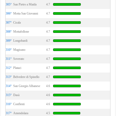
305°
San Pietro a Maida
4.7
306°
Motta San Giovanni
4.7
307°
Cicala
4.7
308°
Mottafollone
4.7
309°
Longobardi
4.7
310°
Magisano
4.7
311°
Soverato
4.7
312°
Plataci
4.7
313°
Belvedere di Spinello
4.7
314°
San Giorgio Albanese
4.6
315°
Dasà
4.6
316°
Conflenti
4.6
317°
Amendolara
4.5