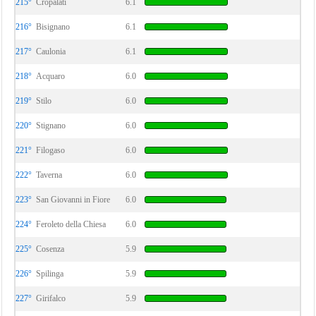
215°
Cropalati
6.1
216°
Bisignano
6.1
217°
Caulonia
6.1
218°
Acquaro
6.0
219°
Stilo
6.0
220°
Stignano
6.0
221°
Filogaso
6.0
222°
Taverna
6.0
223°
San Giovanni in Fiore
6.0
224°
Feroleto della Chiesa
6.0
225°
Cosenza
5.9
226°
Spilinga
5.9
227°
Girifalco
5.9