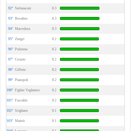
92°
Stefanaconi
8.3
93°
Bovalino
8.3
94°
Marcedusa
8.3
95°
Zungri
8.2
96°
Polistena
8.2
97°
Cerzeto
8.2
98°
Giffone
8.2
99°
Pianopoli
8.2
100°
Figline Vegliaturo
8.2
101°
Fuscaldo
8.2
102°
Scigliano
8.1
103°
Maierà
8.1