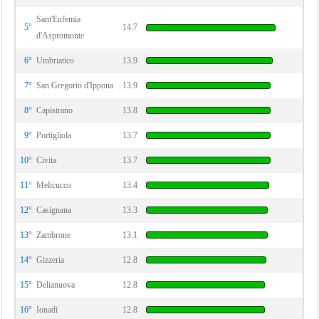
Sant'Eufemia
5°
14.7
d'Aspromonte
6°
Umbriatico
13.9
7°
San Gregorio d'Ippona
13.9
8°
Capistrano
13.8
9°
Portigliola
13.7
10°
Civita
13.7
11°
Melicucco
13.4
12°
Casignana
13.3
13°
Zambrone
13.1
14°
Gizzeria
12.8
15°
Delianuova
12.8
16°
Ionadi
12.8