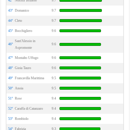
42°
Nocera Terinese
9.7
43°
Domanico
9.7
44°
Cleto
9.7
45°
Bocchigliero
9.6
Sant'Alessio in
46°
9.6
Aspromonte
47°
Montalto Uffugo
9.6
48°
Gioia Tauro
9.6
49°
Francavilla Marittima
9.5
50°
Anoia
9.5
51°
Rose
9.4
52°
Caraffa di Catanzaro
9.4
53°
Rombiolo
9.4
54°
Fabrizia
9.3