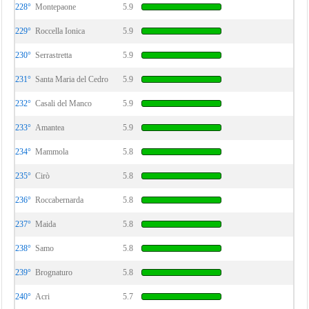
228°
Montepaone
5.9
229°
Roccella Ionica
5.9
230°
Serrastretta
5.9
231°
Santa Maria del Cedro
5.9
232°
Casali del Manco
5.9
233°
Amantea
5.9
234°
Mammola
5.8
235°
Cirò
5.8
236°
Roccabernarda
5.8
237°
Maida
5.8
238°
Samo
5.8
239°
Brognaturo
5.8
240°
Acri
5.7