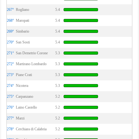
267°
Rogliano
5.4
268°
Maropati
5.4
269°
Simbario
5.4
270°
San Sosti
5.4
271°
San Demetrio Corone
5.3
272°
Martirano Lombardo
5.3
273°
Piane Crati
5.3
274°
Nicotera
5.3
275°
Carpanzano
5.2
276°
Laino Castello
5.2
277°
Marzi
5.2
278°
Cerchiara di Calabria
5.2