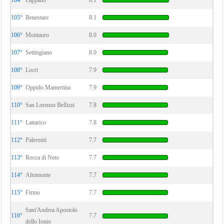
104°
Lappano
8.1
105°
Benestare
8.1
106°
Montauro
8.0
107°
Settingiano
8.0
108°
Locri
7.9
109°
Oppido Mamertina
7.9
110°
San Lorenzo Bellizzi
7.8
111°
Lattarico
7.8
112°
Palermiti
7.7
113°
Rocca di Neto
7.7
114°
Altomonte
7.7
115°
Firmo
7.7
Sant'Andrea Apostolo
116°
7.7
dello Ionio