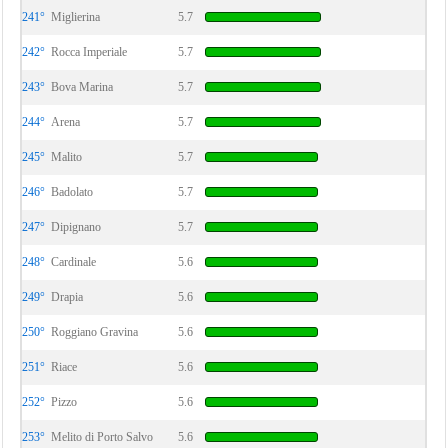
241°
Miglierina
5.7
242°
Rocca Imperiale
5.7
243°
Bova Marina
5.7
244°
Arena
5.7
245°
Malito
5.7
246°
Badolato
5.7
247°
Dipignano
5.7
248°
Cardinale
5.6
249°
Drapia
5.6
250°
Roggiano Gravina
5.6
251°
Riace
5.6
252°
Pizzo
5.6
253°
Melito di Porto Salvo
5.6