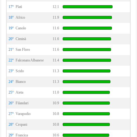
17°
Platì
12.1
18°
Africo
11.9
19°
Canolo
11.6
20°
Ciminà
11.6
21°
San Floro
11.6
22°
Falconara Albanese
11.4
23°
Scido
11.3
24°
Bianco
11.3
25°
Aieta
11.0
26°
Filandari
10.9
27°
Varapodio
10.8
28°
Cropani
10.8
29°
Francica
10.6