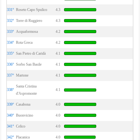
331°
Roseto Capo Spulico
4.3
332°
Torre di Ruggiero
4.3
333°
Acquaformosa
4.2
334°
Rota Greca
4.2
335°
San Pietro di Caridà
4.1
336°
Sorbo San Basile
4.1
337°
Martone
4.1
Santa Cristina
338°
4.1
d'Aspromonte
339°
Casabona
4.0
340°
Buonvicino
4.0
341°
Celico
4.0
342°
Placanica
4.0