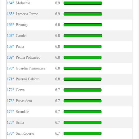
164°
Molochio
6.9
165°
Lamezia Terme
6.9
166°
Bivongi
6.8
167°
Carolei
6.8
168°
Paola
6.8
169°
Petilia Policastro
6.8
170°
Guardia Piemontese
6.8
171°
Paterno Calabro
6.8
172°
Cerva
6.7
173°
Papasidero
6.7
174°
Scandale
6.7
175°
Scilla
6.7
176°
San Roberto
6.7