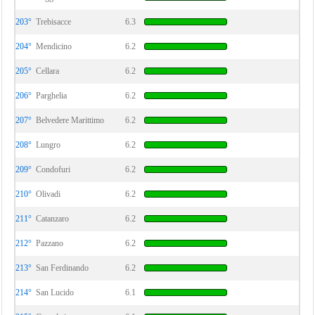
203°
Trebisacce
6.3
204°
Mendicino
6.2
205°
Cellara
6.2
206°
Parghelia
6.2
207°
Belvedere Marittimo
6.2
208°
Lungro
6.2
209°
Condofuri
6.2
210°
Olivadi
6.2
211°
Catanzaro
6.2
212°
Pazzano
6.2
213°
San Ferdinando
6.2
214°
San Lucido
6.1