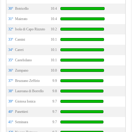
30°
Botricello
10.4
31°
Maierato
10.4
32°
Isola di Capo Rizzuto
10.2
33°
Camini
10.1
34°
Careri
10.1
35°
Castelsilano
10.1
36°
Zumpano
10.0
37°
Bruzzano Zeffirio
9.9
38°
Laureana di Borrello
9.8
39°
Gioiosa Ionica
9.7
40°
Panettieri
9.7
41°
Seminara
9.7