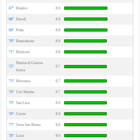
67°
Briatico
8.8
68°
Davoli
8.8
69°
Polia
8.8
70°
Brancaleone
8.8
71°
Rizziconi
8.8
Marina di Gioiosa
72°
8.7
Ionica
73°
Mesoraca
8.7
74°
Cirò Marina
8.7
75°
San Luca
8.6
76°
Crosia
8.6
77°
Serra San Bruno
8.6
78°
Luzzi
8.6