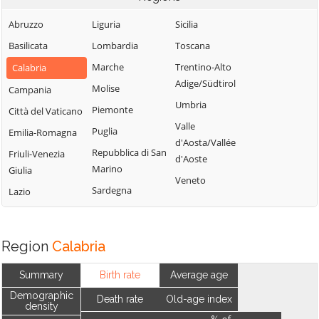
Abruzzo
Liguria
Sicilia
Basilicata
Lombardia
Toscana
Marche
Trentino-Alto
Calabria
Adige/Südtirol
Molise
Campania
Umbria
Piemonte
Città del Vaticano
Valle
Puglia
Emilia-Romagna
d'Aosta/Vallée
Repubblica di San
Friuli-Venezia
d'Aoste
Marino
Giulia
Veneto
Sardegna
Lazio
Region
Calabria
Summary
Birth rate
Average age
Demographic
Death rate
Old-age index
density