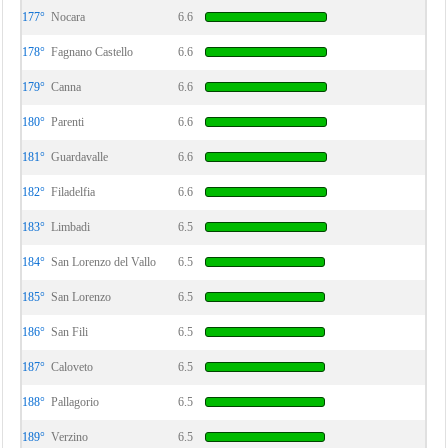
177°
Nocara
6.6
178°
Fagnano Castello
6.6
179°
Canna
6.6
180°
Parenti
6.6
181°
Guardavalle
6.6
182°
Filadelfia
6.6
183°
Limbadi
6.5
184°
San Lorenzo del Vallo
6.5
185°
San Lorenzo
6.5
186°
San Fili
6.5
187°
Caloveto
6.5
188°
Pallagorio
6.5
189°
Verzino
6.5