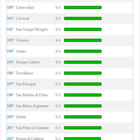
190°
Castrovillari
6.4
191°
Cervicati
6.4
192°
San Giorgio Morgeto
6.4
193°
Cotronei
6.4
194°
Amato
6.4
195°
Soriano Calabro
6.4
196°
Decollatura
6.4
197°
San Procopio
6.3
198°
San Martino di Finita
6.3
199°
San Marco Argentano
6.3
200°
Stalettì
6.3
201°
San Pietro in Guarano
6.3
202°
Reggio di Calabria
6.3