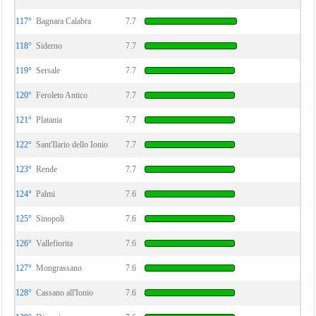
117°
Bagnara Calabra
7.7
118°
Siderno
7.7
119°
Sersale
7.7
120°
Feroleto Antico
7.7
121°
Platania
7.7
122°
Sant'Ilario dello Ionio
7.7
123°
Rende
7.7
124°
Palmi
7.6
125°
Sinopoli
7.6
126°
Vallefiorita
7.6
127°
Mongrassano
7.6
128°
Cassano all'Ionio
7.6