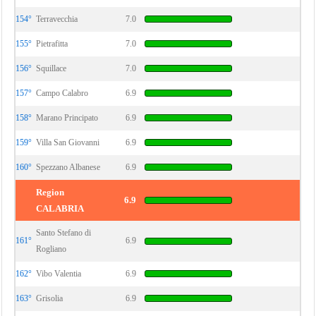
154°
Terravecchia
7.0
155°
Pietrafitta
7.0
156°
Squillace
7.0
157°
Campo Calabro
6.9
158°
Marano Principato
6.9
159°
Villa San Giovanni
6.9
160°
Spezzano Albanese
6.9
Region
6.9
CALABRIA
Santo Stefano di
161°
6.9
Rogliano
162°
Vibo Valentia
6.9
163°
Grisolia
6.9