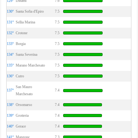
129°
Dinami
7.6
130°
Santa Sofia d'Epiro
7.5
131°
Sellia Marina
7.5
132°
Crotone
7.5
133°
Borgia
7.5
134°
Santa Severina
7.5
135°
Marano Marchesato
7.5
136°
Cutro
7.5
San Mauro
137°
7.4
Marchesato
138°
Orsomarso
7.4
139°
Grotteria
7.4
140°
Gerace
7.4
141°
Mangone
7.3