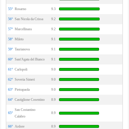
55°
Rosarno
9.3
56°
San Nicola da Crissa
9.2
57°
Marcellinara
9.2
58°
Mileto
9.1
59°
Taurianova
9.1
60°
Sant'Agata del Bianco
9.1
61°
Carlopoli
9.0
62°
Soveria Simeri
9.0
63°
Pietrapaola
9.0
64°
Castiglione Cosentino
8.9
San Costantino
65°
8.9
Calabro
66°
Ardore
8.9