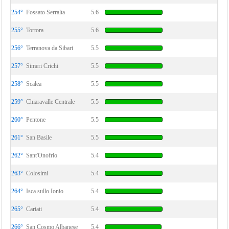
254°
Fossato Serralta
5.6
255°
Tortora
5.6
256°
Terranova da Sibari
5.5
257°
Simeri Crichi
5.5
258°
Scalea
5.5
259°
Chiaravalle Centrale
5.5
260°
Pentone
5.5
261°
San Basile
5.5
262°
Sant'Onofrio
5.4
263°
Colosimi
5.4
264°
Isca sullo Ionio
5.4
265°
Cariati
5.4
266°
San Cosmo Albanese
5.4