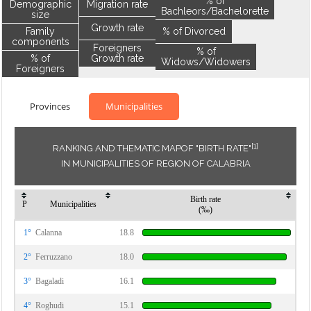
% of
Demographic
Migration rate
Bachleors/Bachelorette
size
Growth rate
Family
% of Divorced
components
Foreigners
% of
% of
Growth rate
Widows/Widowers
Foreigners
Provinces
Municipalities
[1]
RANKING AND THEMATIC MAPOF "BIRTH RATE"
IN MUNICIPALITIES OF REGION OF CALABRIA
Birth rate
P
Municipalities
(‰)
1°
Calanna
18.8
2°
Ferruzzano
18.0
3°
Bagaladi
16.1
4°
Roghudi
15.1