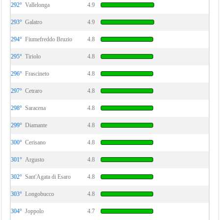
292°
Vallelonga
4.9
293°
Galatro
4.9
294°
Fiumefreddo Bruzio
4.8
295°
Tiriolo
4.8
296°
Frascineto
4.8
297°
Cetraro
4.8
298°
Saracena
4.8
299°
Diamante
4.8
300°
Cerisano
4.8
301°
Argusto
4.8
302°
Sant'Agata di Esaro
4.8
303°
Longobucco
4.8
304°
Joppolo
4.7