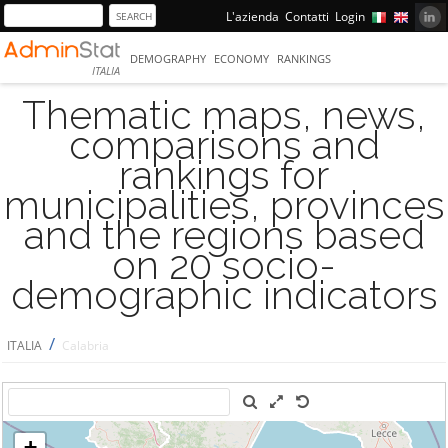
L'azienda
Contatti
Login
DEMOGRAPHY
ECONOMY
RANKINGS
ITALIA
Thematic maps, news,
comparisons and
rankings for
municipalities, provinces
and the regions based
on 20 socio-
demographic indicators
/
ITALIA
Calabria