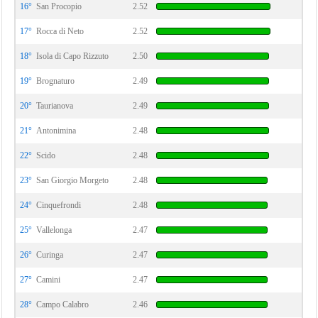
16°
San Procopio
2.52
17°
Rocca di Neto
2.52
18°
Isola di Capo Rizzuto
2.50
19°
Brognaturo
2.49
20°
Taurianova
2.49
21°
Antonimina
2.48
22°
Scido
2.48
23°
San Giorgio Morgeto
2.48
24°
Cinquefrondi
2.48
25°
Vallelonga
2.47
26°
Curinga
2.47
27°
Camini
2.47
28°
Campo Calabro
2.46