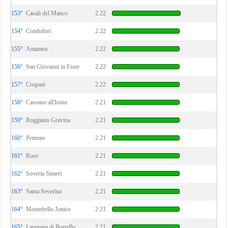
153°
Casali del Manco
2.22
154°
Condofuri
2.22
155°
Amantea
2.22
156°
San Giovanni in Fiore
2.22
157°
Cropani
2.22
158°
Cassano all'Ionio
2.21
159°
Roggiano Gravina
2.21
160°
Pentone
2.21
161°
Rose
2.21
162°
Soveria Simeri
2.21
163°
Santa Severina
2.21
164°
Montebello Jonico
2.21
165°
Laureana di Borrello
2.21