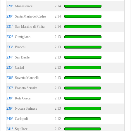
229°
Monasterace
2.14
230°
Santa Maria del Cedro
2.14
231°
San Martino di Finita
2.14
232°
Gimigliano
2.13
233°
Bianchi
2.13
234°
San Basile
2.13
235°
Cariati
2.13
236°
Soveria Mannelli
2.13
237°
Fossato Serralta
2.13
238°
Rota Greca
2.13
239°
Nocera Terinese
2.13
240°
Carlopoli
2.12
241°
Squillace
2.12