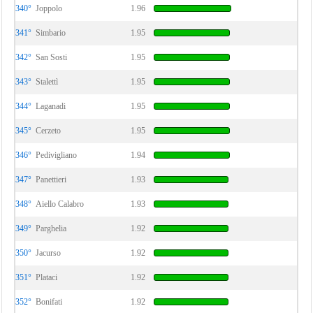
340°
Joppolo
1.96
341°
Simbario
1.95
342°
San Sosti
1.95
343°
Stalettì
1.95
344°
Laganadi
1.95
345°
Cerzeto
1.95
346°
Pedivigliano
1.94
347°
Panettieri
1.93
348°
Aiello Calabro
1.93
349°
Parghelia
1.92
350°
Jacurso
1.92
351°
Plataci
1.92
352°
Bonifati
1.92