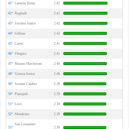
41°
Lamezia Terme
2.42
42°
Roghudi
2.42
43°
Feroleto Antico
2.42
44°
Giffone
2.42
45°
Careri
2.41
46°
Filogaso
2.41
47°
Marano Marchesato
2.40
48°
Gioiosa Ionica
2.40
49°
Soriano Calabro
2.39
50°
Pianopoli
2.39
51°
Locri
2.39
52°
Mendicino
2.39
San Costantino
53°
2.39