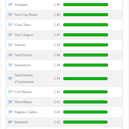
29°
Zumpano
2.46
30°
Serra San Bruno
2.46
31°
Gioia Tauro
2.45
32°
San Calogero
2.45
33°
Siderno
2.44
34°
Sant'Onofrio
2.44
35°
Stefanaconi
2.44
Sant'Eufemia
36°
2.44
d'Aspromonte
37°
Cirò Marina
2.43
38°
Marcellinara
2.43
39°
Bagnara Calabra
2.43
40°
Rombiolo
2.42