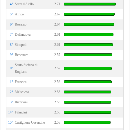
4°
Serra d'Aiello
2.71
5°
Africo
2.67
6°
Rosarno
2.64
7°
Delianuova
2.61
8°
Sinopoli
2.61
9°
Benestare
2.57
Santo Stefano di
10°
2.57
Rogliano
11°
Francica
2.56
12°
Melicucco
2.55
13°
Rizziconi
2.53
14°
Filandari
2.53
15°
Castiglione Cosentino
2.53