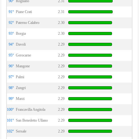
90°
Rogliano
2.31
91°
Piane Crati
2.31
92°
Paterno Calabro
2.30
93°
Borgia
2.30
94°
Davoli
2.29
95°
Gerocarne
2.29
96°
Mangone
2.29
97°
Palmi
2.29
98°
Zungri
2.29
99°
Marzi
2.29
100°
Francavilla Angitola
2.29
101°
San Benedetto Ullano
2.29
102°
Sersale
2.29