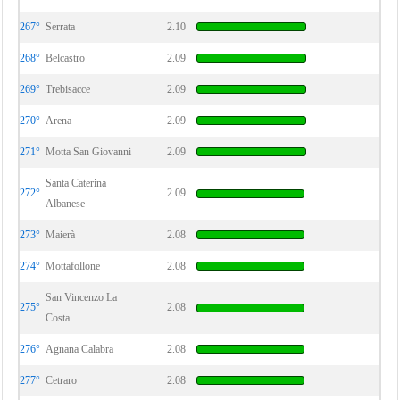
267°
Serrata
2.10
268°
Belcastro
2.09
269°
Trebisacce
2.09
270°
Arena
2.09
271°
Motta San Giovanni
2.09
Santa Caterina
272°
2.09
Albanese
273°
Maierà
2.08
274°
Mottafollone
2.08
San Vincenzo La
275°
2.08
Costa
276°
Agnana Calabra
2.08
277°
Cetraro
2.08