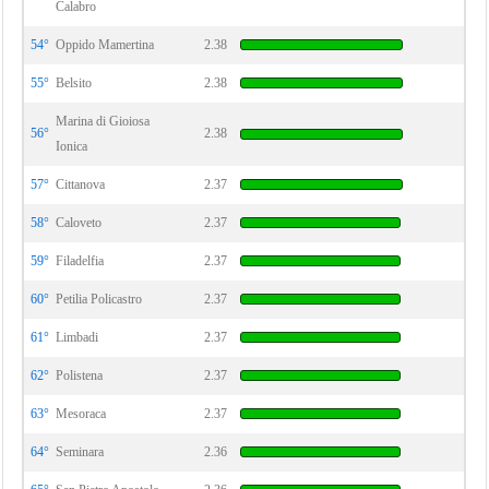
Calabro
54°
Oppido Mamertina
2.38
55°
Belsito
2.38
Marina di Gioiosa
56°
2.38
Ionica
57°
Cittanova
2.37
58°
Caloveto
2.37
59°
Filadelfia
2.37
60°
Petilia Policastro
2.37
61°
Limbadi
2.37
62°
Polistena
2.37
63°
Mesoraca
2.37
64°
Seminara
2.36