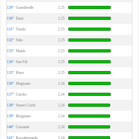
129°
Guardavalle
2.25
130°
Dasà
2.25
131°
Tiriolo
2.25
132°
Stilo
2.25
133°
Maida
2.25
134°
San Fili
2.25
135°
Riace
2.25
136°
Magisano
2.24
137°
Carolei
2.24
138°
Simeri Crichi
2.24
139°
Bisignano
2.24
140°
Cessaniti
2.24
141°
Roccabernarda
2.24