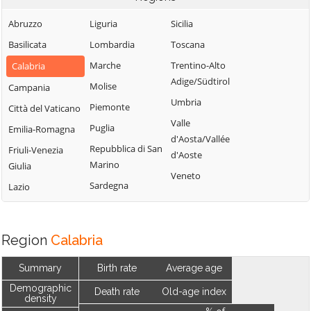
Abruzzo
Liguria
Sicilia
Basilicata
Lombardia
Toscana
Marche
Trentino-Alto
Calabria
Adige/Südtirol
Molise
Campania
Umbria
Piemonte
Città del Vaticano
Valle
Puglia
Emilia-Romagna
d'Aosta/Vallée
Repubblica di San
Friuli-Venezia
d'Aoste
Marino
Giulia
Veneto
Sardegna
Lazio
Region
Calabria
Summary
Birth rate
Average age
Demographic
Death rate
Old-age index
density