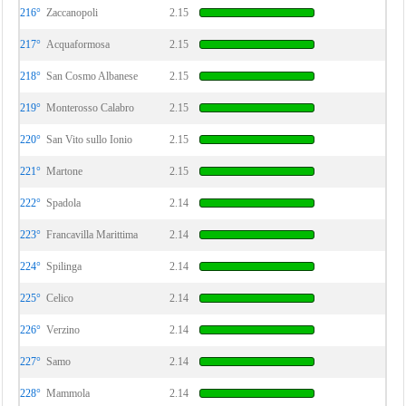
216°
Zaccanopoli
2.15
217°
Acquaformosa
2.15
218°
San Cosmo Albanese
2.15
219°
Monterosso Calabro
2.15
220°
San Vito sullo Ionio
2.15
221°
Martone
2.15
222°
Spadola
2.14
223°
Francavilla Marittima
2.14
224°
Spilinga
2.14
225°
Celico
2.14
226°
Verzino
2.14
227°
Samo
2.14
228°
Mammola
2.14