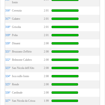
Ionio
316°
Cerenzia
2.01
317°
Galatro
2.01
318°
Grisolia
2.01
319°
Polia
2.01
320°
Dinami
2.00
321°
Bruzzano Zeffirio
2.00
322°
Belmonte Calabro
2.00
323°
San Nicola dell'Alto
2.00
324°
Isca sullo Ionio
2.00
325°
Rende
2.00
326°
Cardinale
2.00
327°
San Nicola da Crissa
1.99