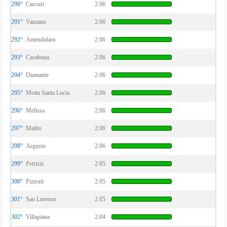
290°
Caccuri
2.06
291°
Vazzano
2.06
292°
Amendolara
2.06
293°
Casabona
2.06
294°
Diamante
2.06
295°
Motta Santa Lucia
2.06
296°
Melissa
2.06
297°
Malito
2.06
298°
Argusto
2.06
299°
Petrizzi
2.05
300°
Pizzoni
2.05
301°
San Lorenzo
2.05
302°
Villapiana
2.04