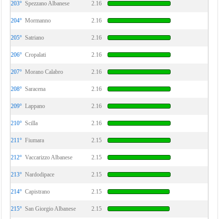
203°
Spezzano Albanese
2.16
204°
Mormanno
2.16
205°
Satriano
2.16
206°
Cropalati
2.16
207°
Morano Calabro
2.16
208°
Saracena
2.16
209°
Lappano
2.16
210°
Scilla
2.16
211°
Fiumara
2.15
212°
Vaccarizzo Albanese
2.15
213°
Nardodipace
2.15
214°
Capistrano
2.15
215°
San Giorgio Albanese
2.15