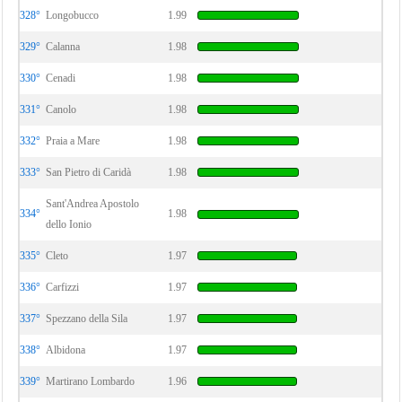
328°
Longobucco
1.99
329°
Calanna
1.98
330°
Cenadi
1.98
331°
Canolo
1.98
332°
Praia a Mare
1.98
333°
San Pietro di Caridà
1.98
Sant'Andrea Apostolo
334°
1.98
dello Ionio
335°
Cleto
1.97
336°
Carfizzi
1.97
337°
Spezzano della Sila
1.97
338°
Albidona
1.97
339°
Martirano Lombardo
1.96