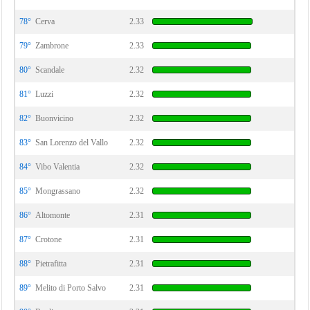
78°
Cerva
2.33
79°
Zambrone
2.33
80°
Scandale
2.32
81°
Luzzi
2.32
82°
Buonvicino
2.32
83°
San Lorenzo del Vallo
2.32
84°
Vibo Valentia
2.32
85°
Mongrassano
2.32
86°
Altomonte
2.31
87°
Crotone
2.31
88°
Pietrafitta
2.31
89°
Melito di Porto Salvo
2.31