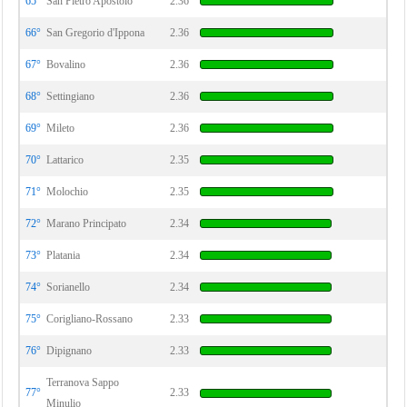
65°
San Pietro Apostolo
2.36
66°
San Gregorio d'Ippona
2.36
67°
Bovalino
2.36
68°
Settingiano
2.36
69°
Mileto
2.36
70°
Lattarico
2.35
71°
Molochio
2.35
72°
Marano Principato
2.34
73°
Platania
2.34
74°
Sorianello
2.34
75°
Corigliano-Rossano
2.33
76°
Dipignano
2.33
Terranova Sappo
77°
2.33
Minulio