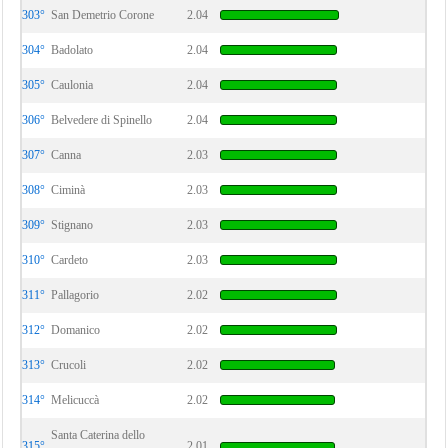
303°
San Demetrio Corone
2.04
304°
Badolato
2.04
305°
Caulonia
2.04
306°
Belvedere di Spinello
2.04
307°
Canna
2.03
308°
Ciminà
2.03
309°
Stignano
2.03
310°
Cardeto
2.03
311°
Pallagorio
2.02
312°
Domanico
2.02
313°
Crucoli
2.02
314°
Melicuccà
2.02
Santa Caterina dello
315°
2.01