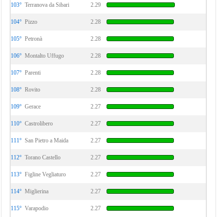
103°
Terranova da Sibari
2.29
104°
Pizzo
2.28
105°
Petronà
2.28
106°
Montalto Uffugo
2.28
107°
Parenti
2.28
108°
Rovito
2.28
109°
Gerace
2.27
110°
Castrolibero
2.27
111°
San Pietro a Maida
2.27
112°
Torano Castello
2.27
113°
Figline Vegliaturo
2.27
114°
Miglierina
2.27
115°
Varapodio
2.27