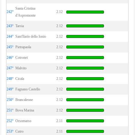
Santa Cristina
242°
2.12
d'Aspromonte
243°
Tarsia
2.12
244°
Sant'Ilario dello Ionio
2.12
245°
Pietrapaola
2.12
246°
Cotronei
2.12
247°
Malvito
2.12
248°
Cicala
2.12
249°
Fagnano Castello
2.12
250°
Brancaleone
2.12
251°
Bova Marina
2.12
252°
Orsomarso
2.11
253°
Cutro
2.11