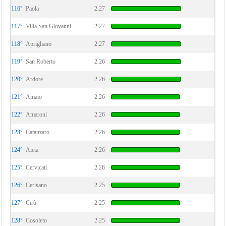
116°
Paola
2.27
117°
Villa San Giovanni
2.27
118°
Aprigliano
2.27
119°
San Roberto
2.26
120°
Ardore
2.26
121°
Amato
2.26
122°
Amaroni
2.26
123°
Catanzaro
2.26
124°
Aieta
2.26
125°
Cervicati
2.26
126°
Cerisano
2.25
127°
Cirò
2.25
128°
Cosoleto
2.25