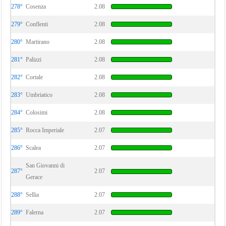
278°
Cosenza
2.08
279°
Conflenti
2.08
280°
Martirano
2.08
281°
Palizzi
2.08
282°
Cortale
2.08
283°
Umbriatico
2.08
284°
Colosimi
2.08
285°
Rocca Imperiale
2.07
286°
Scalea
2.07
San Giovanni di
287°
2.07
Gerace
288°
Sellia
2.07
289°
Falerna
2.07