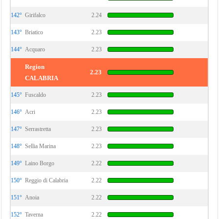
142°
Girifalco
2.24
143°
Briatico
2.23
144°
Acquaro
2.23
Region
2.23
CALABRIA
145°
Fuscaldo
2.23
146°
Acri
2.23
147°
Serrastretta
2.23
148°
Sellia Marina
2.23
149°
Laino Borgo
2.22
150°
Reggio di Calabria
2.22
151°
Anoia
2.22
152°
Taverna
2.22