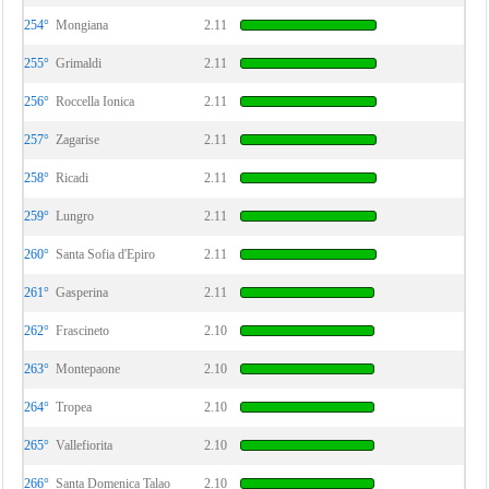
254°
Mongiana
2.11
255°
Grimaldi
2.11
256°
Roccella Ionica
2.11
257°
Zagarise
2.11
258°
Ricadi
2.11
259°
Lungro
2.11
260°
Santa Sofia d'Epiro
2.11
261°
Gasperina
2.11
262°
Frascineto
2.10
263°
Montepaone
2.10
264°
Tropea
2.10
265°
Vallefiorita
2.10
266°
Santa Domenica Talao
2.10