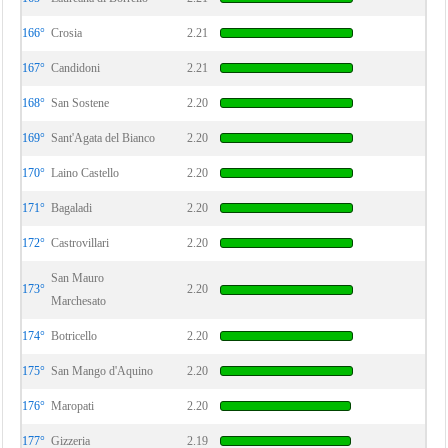
166°
Crosia
2.21
167°
Candidoni
2.21
168°
San Sostene
2.20
169°
Sant'Agata del Bianco
2.20
170°
Laino Castello
2.20
171°
Bagaladi
2.20
172°
Castrovillari
2.20
San Mauro
173°
2.20
Marchesato
174°
Botricello
2.20
175°
San Mango d'Aquino
2.20
176°
Maropati
2.20
177°
Gizzeria
2.19