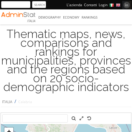
L'azienda
Contatti
Login
DEMOGRAPHY
ECONOMY
RANKINGS
ITALIA
Thematic maps, news,
comparisons and
rankings for
municipalities, provinces
and the regions based
on 20 socio-
demographic indicators
/
ITALIA
Calabria