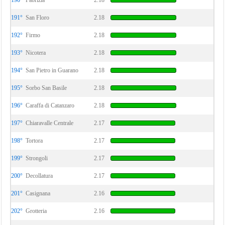
190°
Fabrizia
2.18
191°
San Floro
2.18
192°
Firmo
2.18
193°
Nicotera
2.18
194°
San Pietro in Guarano
2.18
195°
Sorbo San Basile
2.18
196°
Caraffa di Catanzaro
2.18
197°
Chiaravalle Centrale
2.17
198°
Tortora
2.17
199°
Strongoli
2.17
200°
Decollatura
2.17
201°
Casignana
2.16
202°
Grotteria
2.16