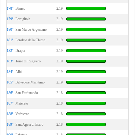
178°
Bianco
2.19
179°
Portigliola
2.19
180°
San Marco Argentano
2.19
181°
Feroleto della Chiesa
2.19
182°
Drapia
2.19
183°
Torre di Ruggiero
2.19
184°
Albi
2.19
185°
Belvedere Marittimo
2.19
186°
San Ferdinando
2.18
187°
Maierato
2.18
188°
Verbicaro
2.18
189°
Sant'Agata di Esaro
2.18