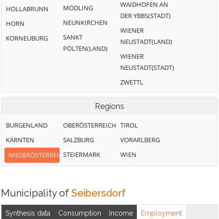
WAIDHOFEN AN
MÖDLING
HOLLABRUNN
DER YBBS(STADT)
NEUNKIRCHEN
HORN
WIENER
SANKT
KORNEUBURG
NEUSTADT(LAND)
PÖLTEN(LAND)
WIENER
NEUSTADT(STADT)
ZWETTL
Regions
BURGENLAND
OBERÖSTERREICH
TIROL
KÄRNTEN
SALZBURG
VORARLBERG
STEIERMARK
WIEN
NIEDERÖSTERREICH
Municipality of
Seibersdorf
Synthesis data
Consumption
Income
Employment