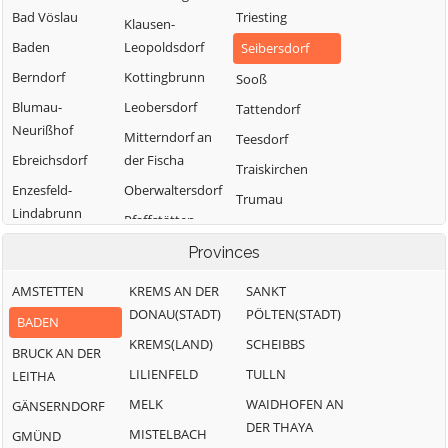
Bad Vöslau
Triesting
Klausen-
Baden
Leopoldsdorf
Seibersdorf
Berndorf
Kottingbrunn
Sooß
Blumau-
Leobersdorf
Tattendorf
Neurißhof
Mitterndorf an
Teesdorf
Ebreichsdorf
der Fischa
Traiskirchen
Enzesfeld-
Oberwaltersdorf
Trumau
Lindabrunn
Pfaffstätten
Weissenbach an
Furth an der
Pottendorf
Provinces
der Triesting
Triesting
AMSTETTEN
KREMS AN DER
SANKT
Günselsdorf
DONAU(STADT)
PÖLTEN(STADT)
BADEN
KREMS(LAND)
SCHEIBBS
BRUCK AN DER
LILIENFELD
TULLN
LEITHA
MELK
WAIDHOFEN AN
GÄNSERNDORF
DER THAYA
MISTELBACH
GMÜND