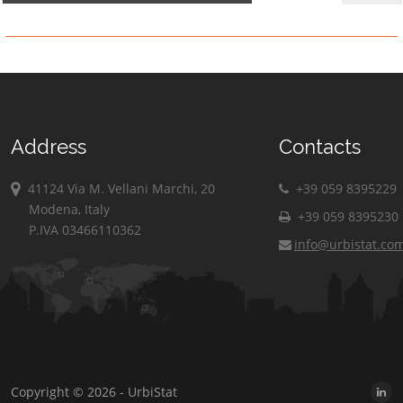
Address
Contacts
41124 Via M. Vellani Marchi, 20
+39 059 8395229
Modena, Italy
+39 059 8395230
P.IVA 03466110362
info@urbistat.co
Copyright © 2026 - UrbiStat