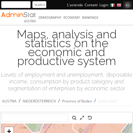
L'azienda
Contatti
Login
DEMOGRAPHY
ECONOMY
RANKINGS
AUSTRIA
Maps, analysis and
statistics on the
economic and
productive system
Levels of employment and unemployment, disposable
income, consumption by product category and
segmentation of enterprises by economic sector
/
/
/
AUSTRIA
NIEDERÖSTERREICH
Province of Baden
Seibersdorf