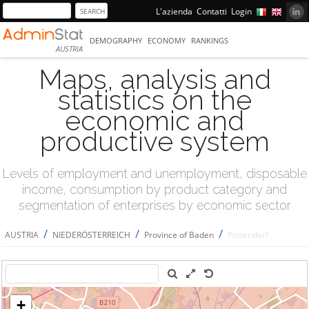
L'azienda
Contatti
Login
DEMOGRAPHY
ECONOMY
RANKINGS
AUSTRIA
Maps, analysis and
statistics on the
economic and
productive system
Levels of employment and unemployment, disposable
income, consumption by product category and
segmentation of enterprises by economic sector
/
/
/
AUSTRIA
NIEDERÖSTERREICH
Province of Baden
Pottendorf