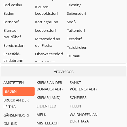
Bad Vöslau
Triesting
Klausen-
Baden
Leopoldsdorf
Seibersdorf
Berndorf
Kottingbrunn
Sooß
Blumau-
Leobersdorf
Tattendorf
Neurißhof
Mitterndorf an
Teesdorf
Ebreichsdorf
der Fischa
Traiskirchen
Enzesfeld-
Oberwaltersdorf
Trumau
Lindabrunn
Pfaffstätten
Weissenbach an
Furth an der
der Triesting
Pottendorf
Provinces
Triesting
AMSTETTEN
KREMS AN DER
SANKT
Günselsdorf
DONAU(STADT)
PÖLTEN(STADT)
BADEN
KREMS(LAND)
SCHEIBBS
BRUCK AN DER
LILIENFELD
TULLN
LEITHA
MELK
WAIDHOFEN AN
GÄNSERNDORF
DER THAYA
MISTELBACH
GMÜND