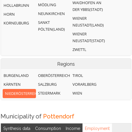
WAIDHOFEN AN
MÖDLING
HOLLABRUNN
DER YBBS(STADT)
NEUNKIRCHEN
HORN
WIENER
SANKT
KORNEUBURG
NEUSTADT(LAND)
PÖLTEN(LAND)
WIENER
NEUSTADT(STADT)
ZWETTL
Regions
BURGENLAND
OBERÖSTERREICH
TIROL
KÄRNTEN
SALZBURG
VORARLBERG
STEIERMARK
WIEN
NIEDERÖSTERREICH
Municipality of
Pottendorf
Synthesis data
Consumption
Income
Employment