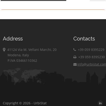
Address
Contacts
41124 Via M. Vellani Marchi, 20
+39 059 8395229
Modena, Italy
+39 059 8395230
P.IVA 03466110362
info@urbistat.co
Copyright © 2026 - UrbiStat