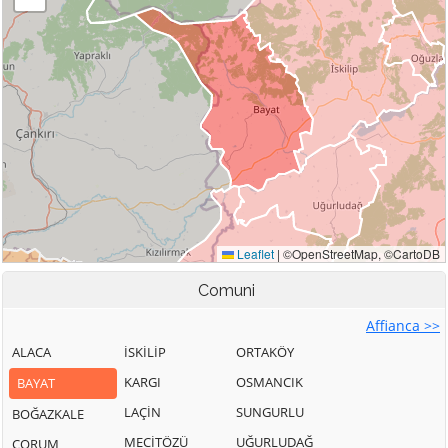
Comuni
Affianca >>
ALACA
İSKİLİP
ORTAKÖY
KARGI
OSMANCIK
BAYAT
LAÇİN
SUNGURLU
BOĞAZKALE
MECİTÖZÜ
UĞURLUDAĞ
ÇORUM