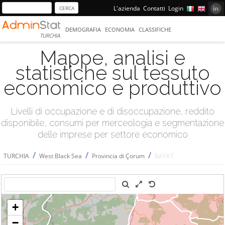
L'azienda
Contatti
Login
DEMOGRAFIA
ECONOMIA
CLASSIFICHE
TURCHIA
Mappe, analisi e
statistiche sul tessuto
economico e produttivo
Livelli di occupazione e di disoccupazione, reddito
disponibile, consumi per merceologia e segmentazione
delle imprese per settore economico
/
/
/
TURCHIA
West Black Sea
Provincia di Çorum
BAYAT