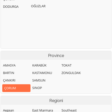
OĞUZLAR
DODURGA
Province
AMASYA
KARABÜK
TOKAT
BARTIN
KASTAMONU
ZONGULDAK
ÇANKIRI
SAMSUN
SINOP
ÇORUM
Regioni
Aegean
East Marmara
Southeast