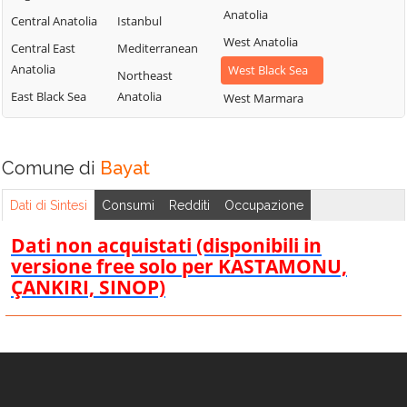
Anatolia
Central Anatolia
Istanbul
West Anatolia
Central East
Mediterranean
Anatolia
West Black Sea
Northeast
East Black Sea
Anatolia
West Marmara
Comune di
Bayat
Dati di Sintesi
Consumi
Redditi
Occupazione
Dati non acquistati (disponibili in
versione free solo per KASTAMONU,
ÇANKIRI, SINOP)