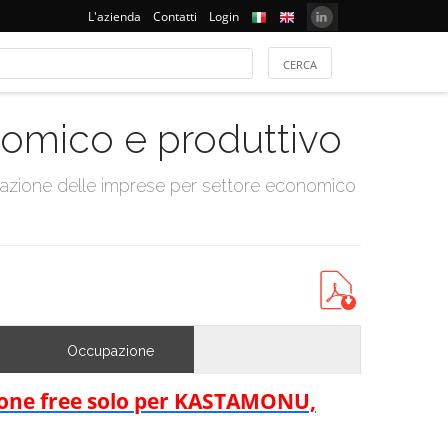
L'azienda
Contatti
Login
onomico e produttivo
tazione delle imprese per settore economico
Occupazione
rsione free solo per KASTAMONU,