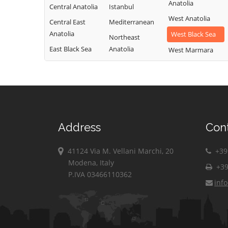
Anatolia
Central Anatolia
Istanbul
West Anatolia
Central East
Mediterranean
Anatolia
West Black Sea
Northeast
East Black Sea
Anatolia
West Marmara
Address
Con
41124 Via M. Vellani Marchi, 20
+39 
Modena, Italy
+39
P.IVA 03466110362
inf