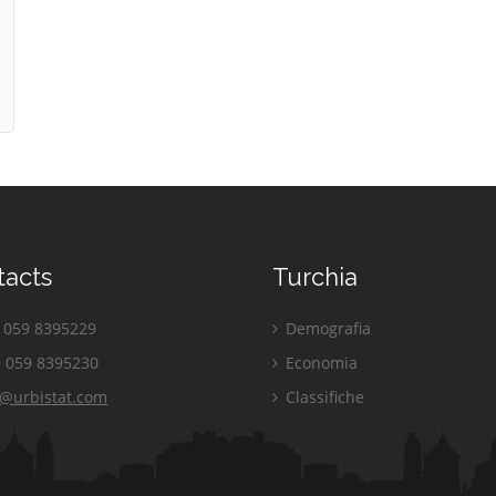
tacts
Turchia
059 8395229
Demografia
 059 8395230
Economia
o@urbistat.com
Classifiche