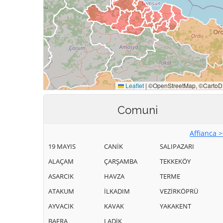
Comuni
Affianca 
19 MAYIS
CANİK
SALIPAZARI
ALAÇAM
ÇARŞAMBA
TEKKEKÖY
ASARCIK
HAVZA
TERME
ATAKUM
İLKADIM
VEZİRKÖPRÜ
AYVACIK
KAVAK
YAKAKENT
BAFRA
LADİK