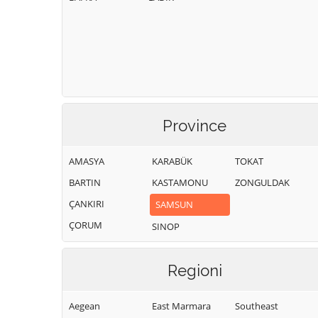
Province
AMASYA
KARABÜK
TOKAT
BARTIN
KASTAMONU
ZONGULDAK
ÇANKIRI
SAMSUN
ÇORUM
SINOP
Regioni
Aegean
East Marmara
Southeast