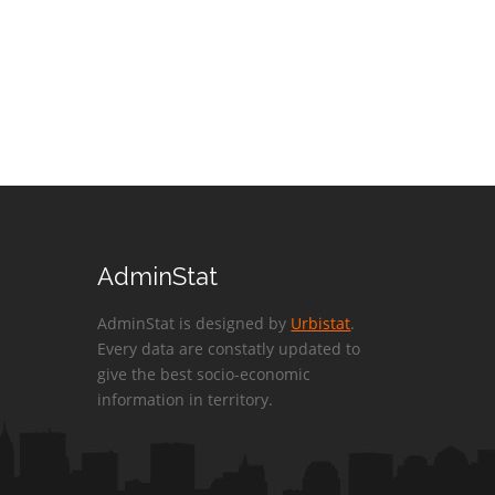
AdminStat
AdminStat is designed by
Urbistat
.
Every data are constatly updated to
give the best socio-economic
information in territory.