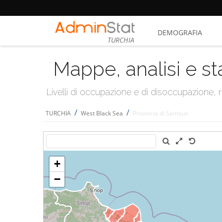
DEMOGRAFIA
TURCHIA
Mappe, analisi e st
Livelli di occupazione e di disoccupazione
/
/
TURCHIA
West Black Sea
Provincia di Samsun