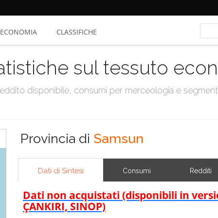
ECONOMIA
CLASSIFICHE
atistiche sul tessuto ec
, reddito disponibile, consumi per merceologia e segmen
Provincia di
Samsun
Dati di Sintesi
Consumi
Redditi
Dati non acquistati (disponibili in ve
ÇANKIRI, SINOP)