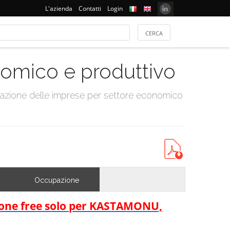
L'azienda
Contatti
Login
onomico e produttivo
tazione delle imprese per settore economico
Occupazione
rsione free solo per KASTAMONU,