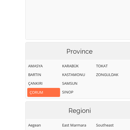
Province
AMASYA
KARABÜK
TOKAT
BARTIN
KASTAMONU
ZONGULDAK
ÇANKIRI
SAMSUN
SINOP
ÇORUM
Regioni
Aegean
East Marmara
Southeast