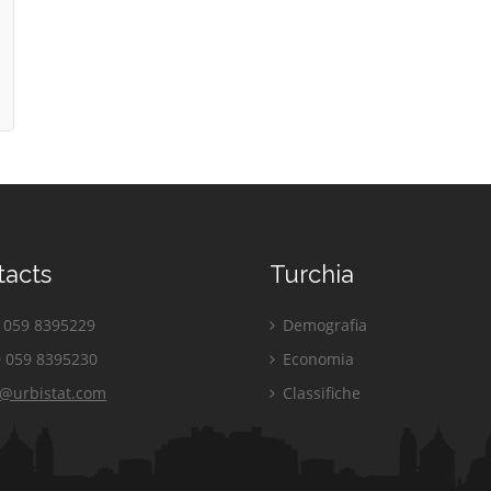
tacts
Turchia
059 8395229
Demografia
 059 8395230
Economia
o@urbistat.com
Classifiche