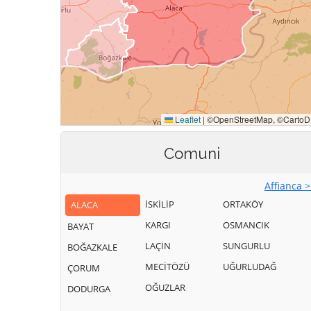
Comuni
Affianca 
İSKİLİP
ORTAKÖY
ALACA
KARGI
OSMANCIK
BAYAT
LAÇİN
SUNGURLU
BOĞAZKALE
MECİTÖZÜ
UĞURLUDAĞ
ÇORUM
OĞUZLAR
DODURGA