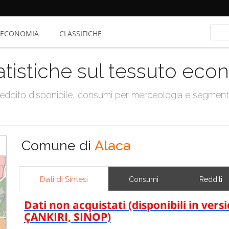
ECONOMIA
CLASSIFICHE
atistiche sul tessuto ec
, reddito disponibile, consumi per merceologia e segmen
Comune di
Alaca
Dati di Sintesi
Consumi
Redditi
Dati non acquistati (disponibili in ve
ÇANKIRI, SINOP)