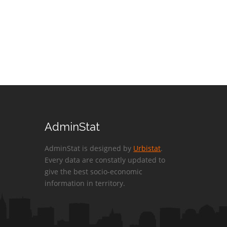
AdminStat
AdminStat is designed by
Urbistat
.
Every data are constatly updated to
give the best socio-economic
information in territory.