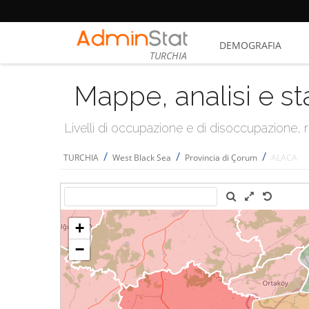
DEMOGRAFIA
TURCHIA
Mappe, analisi e st
Livelli di occupazione e di disoccupazione
/
/
/
TURCHIA
West Black Sea
Provincia di Çorum
ALACA