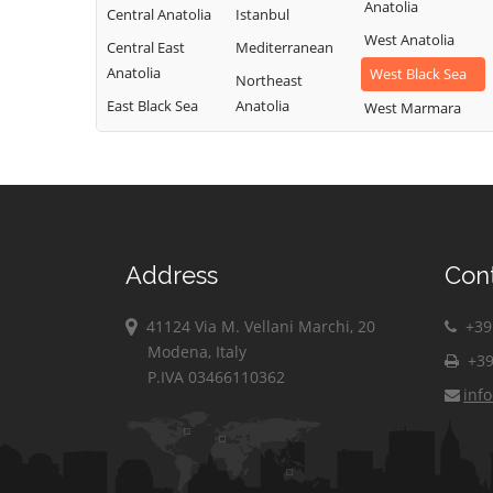
Anatolia
Central Anatolia
Istanbul
West Anatolia
Central East
Mediterranean
Anatolia
West Black Sea
Northeast
East Black Sea
Anatolia
West Marmara
Address
Con
41124 Via M. Vellani Marchi, 20
+39 
Modena, Italy
+39
P.IVA 03466110362
inf