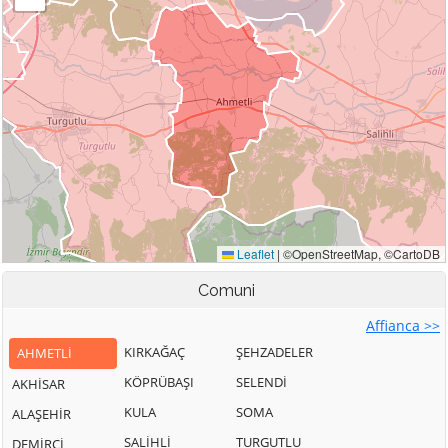
Comuni
Affianca >>
KIRKAĞAÇ
ŞEHZADELER
AHMETLİ
KÖPRÜBAŞI
SELENDİ
AKHİSAR
KULA
SOMA
ALAŞEHİR
SALİHLİ
TURGUTLU
DEMİRCİ