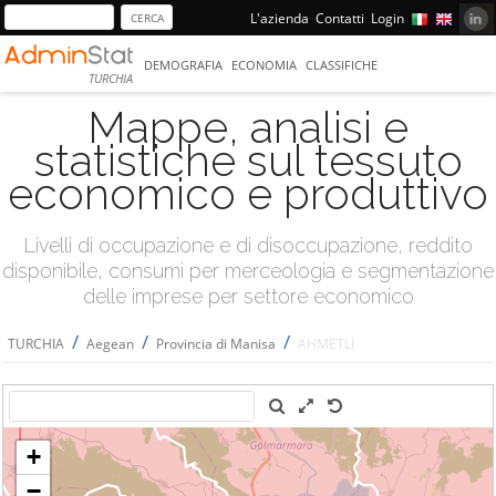
L'azienda
Contatti
Login
DEMOGRAFIA
ECONOMIA
CLASSIFICHE
TURCHIA
Mappe, analisi e
statistiche sul tessuto
economico e produttivo
Livelli di occupazione e di disoccupazione, reddito
disponibile, consumi per merceologia e segmentazione
delle imprese per settore economico
/
/
/
TURCHIA
Aegean
Provincia di Manisa
AHMETLİ