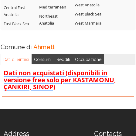
West Anatolia
Mediterranean
Central East
West Black Sea
Anatolia
Northeast
Anatolia
West Marmara
East Black Sea
Comune di
Ahmetli
Dati di Sintesi
Consumi
Redditi
Occupazione
Dati non acquistati (disponibili in
versione free solo per KASTAMONU,
ÇANKIRI, SINOP)
Address
Contacts