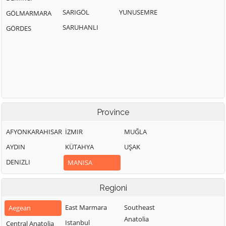
SARIGÖL
YUNUSEMRE
GÖLMARMARA
SARUHANLI
GÖRDES
Province
AFYONKARAHISAR
İZMIR
MUĞLA
AYDIN
KÜTAHYA
UŞAK
DENIZLI
MANISA
Regioni
East Marmara
Southeast
Aegean
Anatolia
Istanbul
Central Anatolia