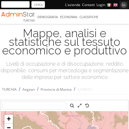
L'azienda
Contatti
Login
DEMOGRAFIA
ECONOMIA
CLASSIFICHE
TURCHIA
Mappe, analisi e
statistiche sul tessuto
economico e produttivo
Livelli di occupazione e di disoccupazione, reddito
disponibile, consumi per merceologia e segmentazione
delle imprese per settore economico
/
/
/
TURCHIA
Aegean
Provincia di Manisa
AHMETLİ