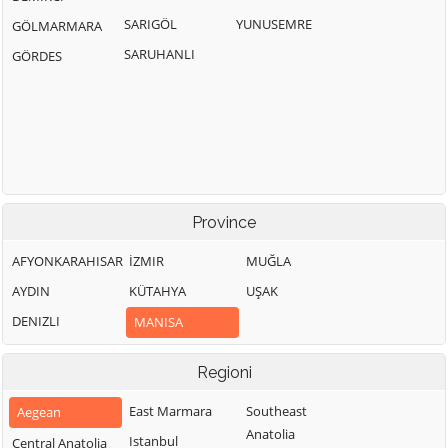
SARIGÖL
YUNUSEMRE
GÖLMARMARA
SARUHANLI
GÖRDES
Province
AFYONKARAHISAR
İZMIR
MUĞLA
AYDIN
KÜTAHYA
UŞAK
DENIZLI
MANISA
Regioni
East Marmara
Southeast
Aegean
Anatolia
Istanbul
Central Anatolia