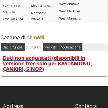
West Anatolia
Mediterranean
Central East
West Black Sea
Anatolia
Northeast
Anatolia
West Marmara
East Black Sea
Comune di
Ahmetli
Dati di Sintesi
Consumi
Redditi
Occupazione
Dati non acquistati (disponibili in
versione free solo per KASTAMONU,
ÇANKIRI, SINOP)
Address
Contacts