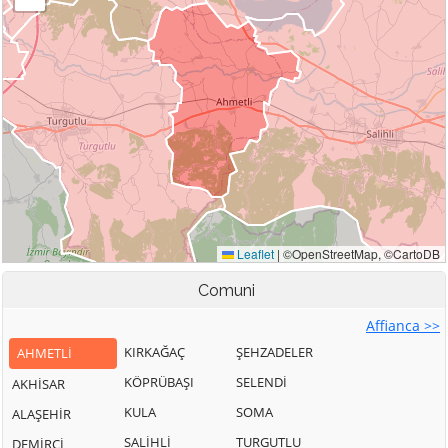
Comuni
Affianca >>
KIRKAĞAÇ
ŞEHZADELER
AHMETLİ
KÖPRÜBAŞI
SELENDİ
AKHİSAR
KULA
SOMA
ALAŞEHİR
SALİHLİ
TURGUTLU
DEMİRCİ