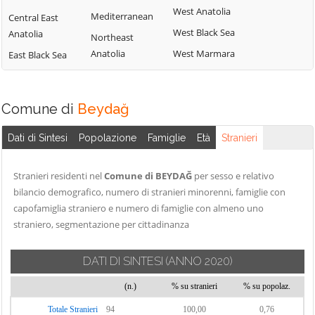
West Anatolia
Mediterranean
Central East
West Black Sea
Anatolia
Northeast
Anatolia
West Marmara
East Black Sea
Comune di
Beydağ
Dati di Sintesi
Popolazione
Famiglie
Età
Stranieri
Stranieri residenti nel
Comune di BEYDAĞ
per sesso e relativo
bilancio demografico, numero di stranieri minorenni, famiglie con
capofamiglia straniero e numero di famiglie con almeno uno
straniero, segmentazione per cittadinanza
DATI DI SINTESI
(ANNO 2020)
(n.)
% su stranieri
% su popolaz.
Totale Stranieri
94
100,00
0,76