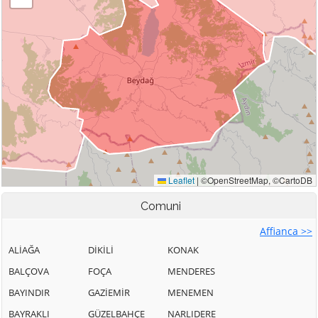
Comuni
Affianca >>
ALİAĞA
DİKİLİ
KONAK
BALÇOVA
FOÇA
MENDERES
BAYINDIR
GAZİEMİR
MENEMEN
BAYRAKLI
GÜZELBAHÇE
NARLIDERE