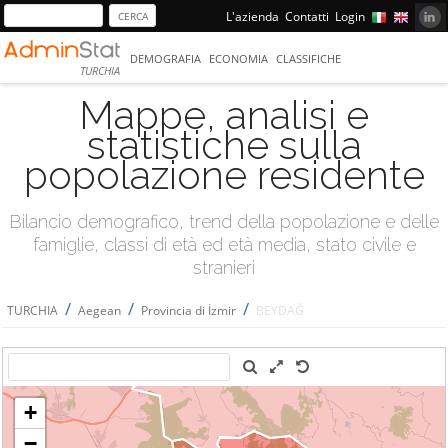
L'azienda
Contatti
Login
DEMOGRAFIA
ECONOMIA
CLASSIFICHE
TURCHIA
Mappe, analisi e
statistiche sulla
popolazione residente
Bilancio demografico, trend della popolazione e delle
famiglie, classi di età ed età media, stato civile e
stranieri
/
/
/
TURCHIA
Aegean
Provincia di İzmir
BEYDAĞ