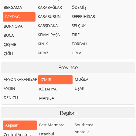
BERGAMA
KARABAĞLAR
ÖDEMİŞ
KARABURUN
SEFERİHİSAR
BEYDAĞ
KARŞIYAKA
SELÇUK
BORNOVA
KEMALPAŞA
TİRE
BUCA
KINIK
TORBALI
ÇEŞME
KİRAZ
URLA
ÇİĞLİ
Province
AFYONKARAHISAR
MUĞLA
İZMIR
AYDIN
UŞAK
KÜTAHYA
DENIZLI
MANISA
Regioni
East Marmara
Southeast
Aegean
Anatolia
Istanbul
Central Anatolia