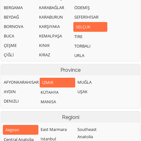
BERGAMA
KARABAĞLAR
ÖDEMİŞ
BEYDAĞ
KARABURUN
SEFERİHİSAR
BORNOVA
KARŞIYAKA
SELÇUK
BUCA
KEMALPAŞA
TİRE
ÇEŞME
KINIK
TORBALI
ÇİĞLİ
KİRAZ
URLA
Province
AFYONKARAHISAR
MUĞLA
İZMIR
AYDIN
UŞAK
KÜTAHYA
DENIZLI
MANISA
Regioni
East Marmara
Southeast
Aegean
Anatolia
Istanbul
Central Anatolia