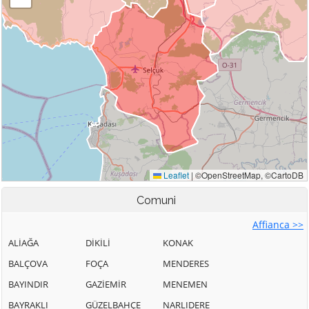
Comuni
Affianca >>
ALİAĞA
DİKİLİ
KONAK
BALÇOVA
FOÇA
MENDERES
BAYINDIR
GAZİEMİR
MENEMEN
BAYRAKLI
GÜZELBAHÇE
NARLIDERE