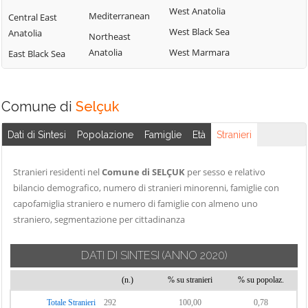
West Anatolia
Mediterranean
Central East
West Black Sea
Anatolia
Northeast
Anatolia
West Marmara
East Black Sea
Comune di
Selçuk
Dati di Sintesi
Popolazione
Famiglie
Età
Stranieri
Stranieri residenti nel
Comune di SELÇUK
per sesso e relativo
bilancio demografico, numero di stranieri minorenni, famiglie con
capofamiglia straniero e numero di famiglie con almeno uno
straniero, segmentazione per cittadinanza
DATI DI SINTESI
(ANNO 2020)
(n.)
% su stranieri
% su popolaz.
Totale Stranieri
292
100,00
0,78