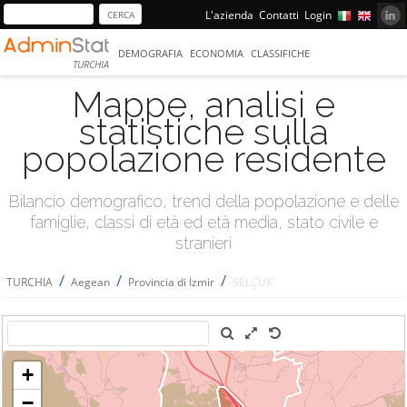
L'azienda
Contatti
Login
DEMOGRAFIA
ECONOMIA
CLASSIFICHE
TURCHIA
Mappe, analisi e
statistiche sulla
popolazione residente
Bilancio demografico, trend della popolazione e delle
famiglie, classi di età ed età media, stato civile e
stranieri
/
/
/
TURCHIA
Aegean
Provincia di İzmir
SELÇUK