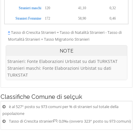
Stranieri maschi
120
41,10
0,32
Stranieri Femmine
172
58,90
0,46
^
Tasso di Crescita Stranieri = Tasso di Natalità Stranieri - Tasso di
Mortalità Stranieri + Tasso Migratorio Stranieri
NOTE
Stranieri: Fonte Elaborazioni Urbistat su dati TURKSTAT
Stranieri maschi: Fonte Elaborazioni Urbistat su dati
TURKSTAT
Classifiche
Comune di selçuk
è al 527° posto su 973 comuni per % di stranieri sul totale della
popolazione
[1]
Tasso di Crescita stranieri
: 0,0‰ (ovvero 323° posto su 973 comuni)