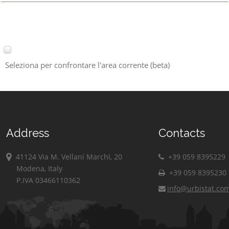
Seleziona per confrontare l'area corrente (beta)
Address
Contacts
41124 Via M. Vellani Marchi, 20
+39 059 8395229
Modena, Italy
+39 059 8395230
P.IVA 03466110362
info@urbistat.co