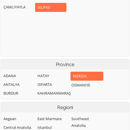
ÇAMLIYAYLA
SİLİFKE
Province
ADANA
HATAY
MERSIN
ANTALYA
ISPARTA
OSMANIYE
BURDUR
KAHRAMANMARAŞ
Regioni
Aegean
East Marmara
Southeast
Anatolia
Central Anatolia
Istanbul