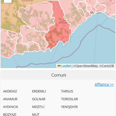
Comuni
Affianca >>
AKDENİZ
ERDEMLİ
TARSUS
ANAMUR
GÜLNAR
TOROSLAR
AYDINCIK
MEZİTLİ
YENİŞEHİR
BOZYAZI
MUT