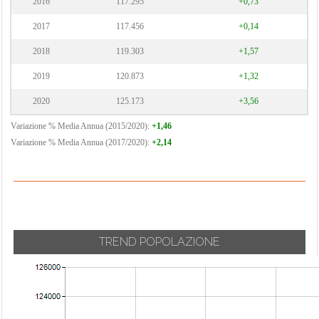
2016
117.295
+0,73
2017
117.456
+0,14
2018
119.303
+1,57
2019
120.873
+1,32
2020
125.173
+3,56
Variazione % Media Annua (2015/2020):
+1,46
Variazione % Media Annua (2017/2020):
+2,14
TREND POPOLAZIONE