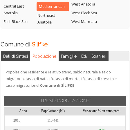
West Anatolia
Central East
Mediterranean
Anatolia
West Black Sea
Northeast
East Black Sea
West Marmara
Anatolia
Comune di
Silifke
Dati di Sintesi
Popolazione
Famiglie
Età
Stranieri
Popolazione residente e relativo trend, saldo naturale e saldo
migratorio, tasso di natalità, tasso di mortalità, tasso di crescita e
tasso migratorionel
Comune di SİLİFKE
TREND POPOLAZIONE
Anno
Popolazione (N.)
Variazione % su anno prec.
2015
116.441
-