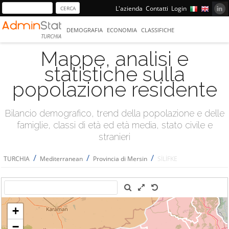
L'azienda
Contatti
Login
DEMOGRAFIA
ECONOMIA
CLASSIFICHE
TURCHIA
Mappe, analisi e
statistiche sulla
popolazione residente
Bilancio demografico, trend della popolazione e delle
famiglie, classi di età ed età media, stato civile e
stranieri
/
/
/
TURCHIA
Mediterranean
Provincia di Mersin
SİLİFKE