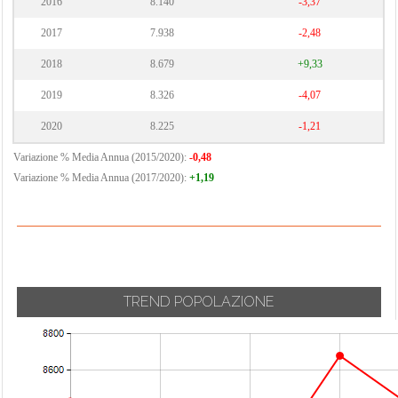
2016
8.140
-3,37
2017
7.938
-2,48
2018
8.679
+9,33
2019
8.326
-4,07
2020
8.225
-1,21
Variazione % Media Annua (2015/2020):
-0,48
Variazione % Media Annua (2017/2020):
+1,19
TREND POPOLAZIONE