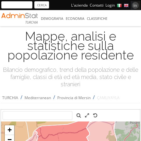
L'azienda
Contatti
Login
DEMOGRAFIA
ECONOMIA
CLASSIFICHE
TURCHIA
Mappe, analisi e
statistiche sulla
popolazione residente
Bilancio demografico, trend della popolazione e delle
famiglie, classi di età ed età media, stato civile e
stranieri
/
/
/
TURCHIA
Mediterranean
Provincia di Mersin
ÇAMLIYAYLA