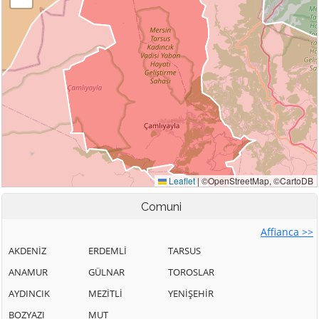
Comuni
Affianca >>
AKDENİZ
ERDEMLİ
TARSUS
ANAMUR
GÜLNAR
TOROSLAR
AYDINCIK
MEZİTLİ
YENİŞEHİR
BOZYAZI
MUT