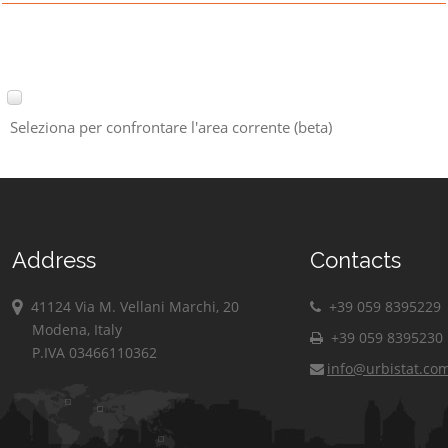
Seleziona per confrontare l'area corrente (beta)
Address
Contacts
41124 Via M. Vellani Marchi, 20
+39 059 8395229
Modena, Italy
+39 059 8395230
P.IVA 03466110362
info@urbistat.co