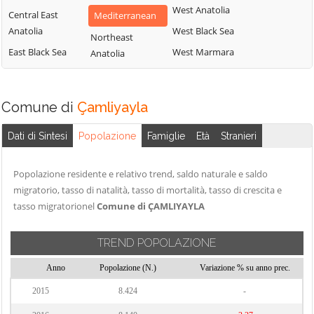
West Anatolia
Central East
Mediterranean
Anatolia
West Black Sea
Northeast
East Black Sea
West Marmara
Anatolia
Comune di
Çamliyayla
Dati di Sintesi
Popolazione
Famiglie
Età
Stranieri
Popolazione residente e relativo trend, saldo naturale e saldo
migratorio, tasso di natalità, tasso di mortalità, tasso di crescita e
tasso migratorionel
Comune di ÇAMLIYAYLA
TREND POPOLAZIONE
Anno
Popolazione (N.)
Variazione % su anno prec.
2015
8.424
-