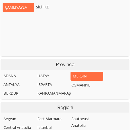
SİLİFKE
ÇAMLIYAYLA
Province
ADANA
HATAY
MERSIN
ANTALYA
ISPARTA
OSMANIYE
BURDUR
KAHRAMANMARAŞ
Regioni
Aegean
East Marmara
Southeast
Anatolia
Central Anatolia
Istanbul