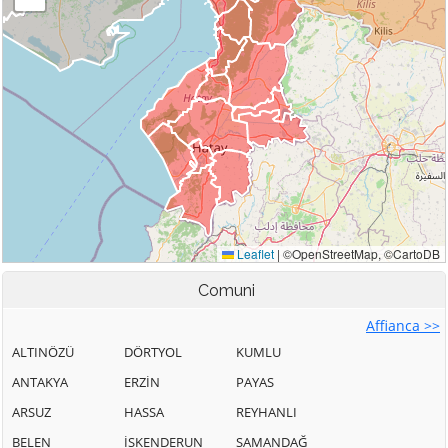
Comuni
Affianca >>
ALTINÖZÜ
DÖRTYOL
KUMLU
ANTAKYA
ERZİN
PAYAS
ARSUZ
HASSA
REYHANLI
BELEN
İSKENDERUN
SAMANDAĞ