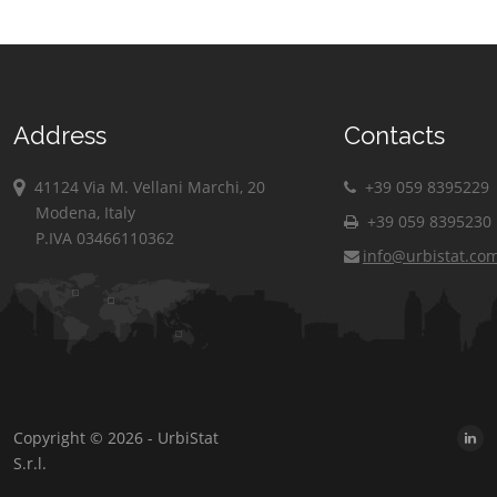
Address
Contacts
41124 Via M. Vellani Marchi, 20
+39 059 8395229
Modena, Italy
+39 059 8395230
P.IVA 03466110362
info@urbistat.co
Copyright © 2026 - UrbiStat
S.r.l.