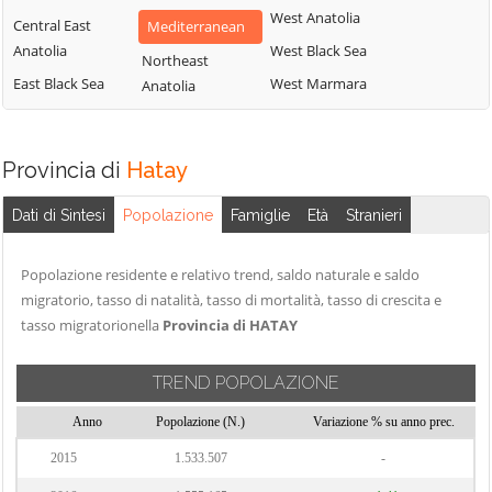
West Anatolia
Central East
Mediterranean
Anatolia
West Black Sea
Northeast
East Black Sea
West Marmara
Anatolia
Provincia di
Hatay
Dati di Sintesi
Popolazione
Famiglie
Età
Stranieri
Popolazione residente e relativo trend, saldo naturale e saldo
migratorio, tasso di natalità, tasso di mortalità, tasso di crescita e
tasso migratorionella
Provincia di HATAY
TREND POPOLAZIONE
Anno
Popolazione (N.)
Variazione % su anno prec.
2015
1.533.507
-