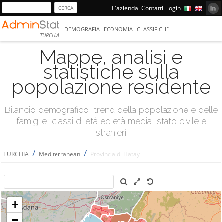
L'azienda
Contatti
Login
DEMOGRAFIA
ECONOMIA
CLASSIFICHE
TURCHIA
Mappe, analisi e
statistiche sulla
popolazione residente
Bilancio demografico, trend della popolazione e delle
famiglie, classi di età ed età media, stato civile e
stranieri
/
/
TURCHIA
Mediterranean
Provincia di Hatay