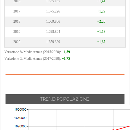
2016
1.555.165
+1,41
2017
1.575.226
+1,29
2018
1.609.856
+2,20
2019
1.628.894
+1,18
2020
1.659.320
+1,87
Variazione % Media Annua (2015/2020):
+1,59
Variazione % Media Annua (2017/2020):
+1,75
TREND POPOLAZIONE