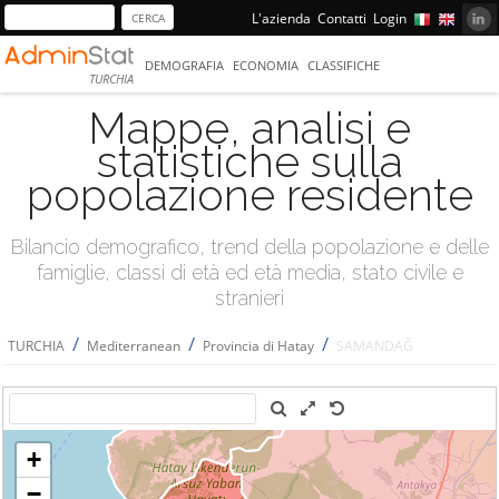
L'azienda
Contatti
Login
DEMOGRAFIA
ECONOMIA
CLASSIFICHE
TURCHIA
Mappe, analisi e
statistiche sulla
popolazione residente
Bilancio demografico, trend della popolazione e delle
famiglie, classi di età ed età media, stato civile e
stranieri
/
/
/
TURCHIA
Mediterranean
Provincia di Hatay
SAMANDAĞ