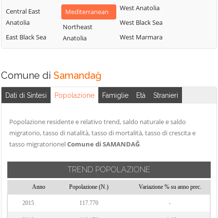
West Anatolia
Central East
Mediterranean
Anatolia
West Black Sea
Northeast
East Black Sea
West Marmara
Anatolia
Comune di
Samandağ
Dati di Sintesi
Popolazione
Famiglie
Età
Stranieri
Popolazione residente e relativo trend, saldo naturale e saldo
migratorio, tasso di natalità, tasso di mortalità, tasso di crescita e
tasso migratorionel
Comune di SAMANDAĞ
TREND POPOLAZIONE
Anno
Popolazione (N.)
Variazione % su anno prec.
2015
117.770
-