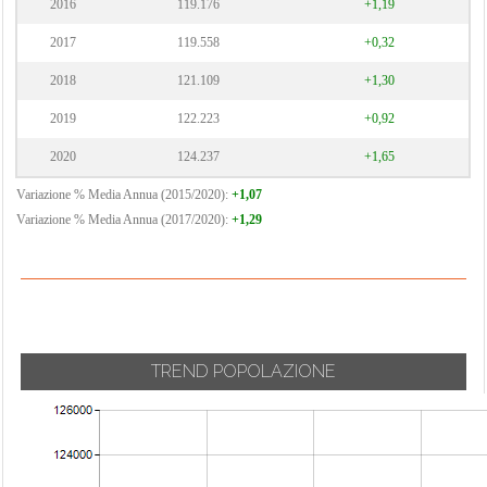
2016
119.176
+1,19
2017
119.558
+0,32
2018
121.109
+1,30
2019
122.223
+0,92
2020
124.237
+1,65
Variazione % Media Annua (2015/2020):
+1,07
Variazione % Media Annua (2017/2020):
+1,29
TREND POPOLAZIONE