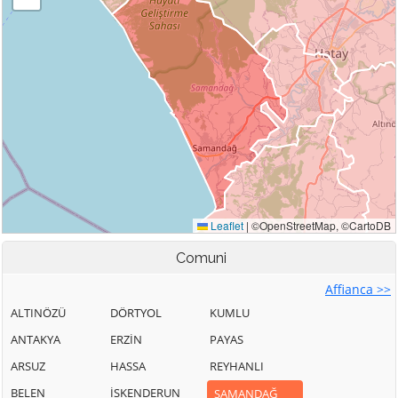
Comuni
Affianca >>
ALTINÖZÜ
DÖRTYOL
KUMLU
ANTAKYA
ERZİN
PAYAS
ARSUZ
HASSA
REYHANLI
BELEN
İSKENDERUN
SAMANDAĞ