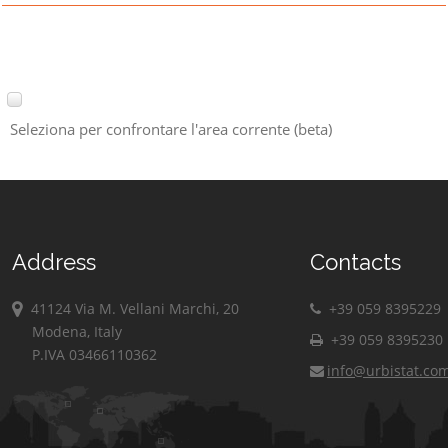
Seleziona per confrontare l'area corrente (beta)
Address
Contacts
41124 Via M. Vellani Marchi, 20
+39 059 8395229
Modena, Italy
+39 059 8395230
P.IVA 03466110362
info@urbistat.co