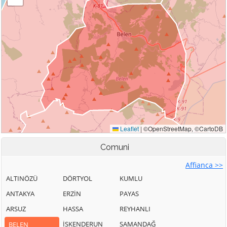
Comuni
Affianca >>
ALTINÖZÜ
DÖRTYOL
KUMLU
ANTAKYA
ERZİN
PAYAS
ARSUZ
HASSA
REYHANLI
İSKENDERUN
SAMANDAĞ
BELEN