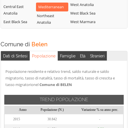
West Anatolia
Central East
Mediterranean
Anatolia
West Black Sea
Northeast
East Black Sea
West Marmara
Anatolia
Comune di
Belen
Dati di Sintesi
Popolazione
Famiglie
Età
Stranieri
Popolazione residente e relativo trend, saldo naturale e saldo
migratorio, tasso di natalità, tasso di mortalità, tasso di crescita e
tasso migratorionel
Comune di BELEN
TREND POPOLAZIONE
Anno
Popolazione (N.)
Variazione % su anno prec.
2015
30.842
-