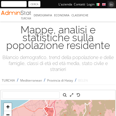
L'azienda
Contatti
Login
DEMOGRAFIA
ECONOMIA
CLASSIFICHE
TURCHIA
Mappe, analisi e
statistiche sulla
popolazione residente
Bilancio demografico, trend della popolazione e delle
famiglie, classi di età ed età media, stato civile e
stranieri
/
/
/
TURCHIA
Mediterranean
Provincia di Hatay
BELEN