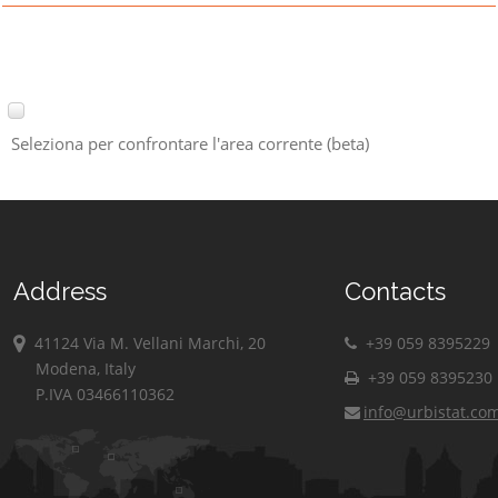
Seleziona per confrontare l'area corrente (beta)
Address
Contacts
41124 Via M. Vellani Marchi, 20
+39 059 8395229
Modena, Italy
+39 059 8395230
P.IVA 03466110362
info@urbistat.co