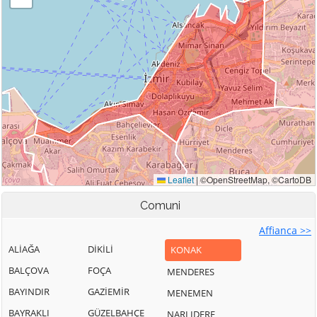
Comuni
Affianca >>
ALİAĞA
DİKİLİ
KONAK
BALÇOVA
FOÇA
MENDERES
BAYINDIR
GAZİEMİR
MENEMEN
BAYRAKLI
GÜZELBAHÇE
NARLIDERE