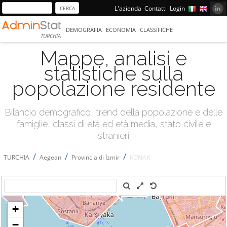
L'azienda
Contatti
Login
DEMOGRAFIA
ECONOMIA
CLASSIFICHE
TURCHIA
Mappe, analisi e
statistiche sulla
popolazione residente
Bilancio demografico, trend della popolazione e delle
famiglie, classi di età ed età media, stato civile e
stranieri
/
/
/
TURCHIA
Aegean
Provincia di İzmir
KONAK