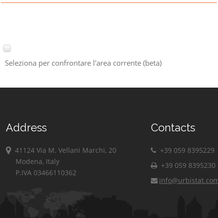
Seleziona per confrontare l'area corrente (beta)
Address
Contacts
41124 Via M. Vellani Marchi, 20
+39 059 8395229
Modena, Italy
+39 059 8395230
P.IVA 03466110362
info@urbistat.co