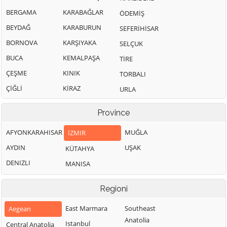
BERGAMA
KARABAĞLAR
ÖDEMİŞ
BEYDAĞ
KARABURUN
SEFERİHİSAR
BORNOVA
KARŞIYAKA
SELÇUK
BUCA
KEMALPAŞA
TİRE
ÇEŞME
KINIK
TORBALI
ÇİĞLİ
KİRAZ
URLA
Province
AFYONKARAHISAR
MUĞLA
İZMIR
AYDIN
UŞAK
KÜTAHYA
DENIZLI
MANISA
Regioni
East Marmara
Southeast
Aegean
Anatolia
Istanbul
Central Anatolia