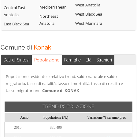
West Anatolia
Mediterranean
Central East
West Black Sea
Anatolia
Northeast
Anatolia
West Marmara
East Black Sea
Comune di
Konak
Dati di Sintesi
Popolazione
Famiglie
Età
Stranieri
Popolazione residente e relativo trend, saldo naturale e saldo
migratorio, tasso di natalità, tasso di mortalità, tasso di crescita e
tasso migratorionel
Comune di KONAK
TREND POPOLAZIONE
Anno
Popolazione (N.)
Variazione % su anno prec.
2015
375.490
-