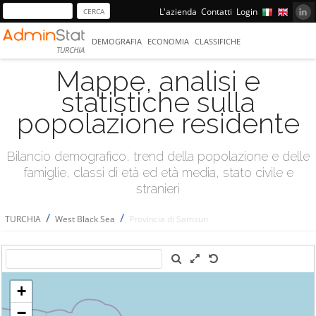
L'azienda
Contatti
Login
DEMOGRAFIA
ECONOMIA
CLASSIFICHE
TURCHIA
Mappe, analisi e
statistiche sulla
popolazione residente
Bilancio demografico, trend della popolazione e delle
famiglie, classi di età ed età media, stato civile e
stranieri
/
/
TURCHIA
West Black Sea
Provincia di Samsun