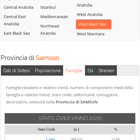
Anatolia
Central Anatolia
Istanbul
West Anatolia
Central East
Mediterranean
Anatolia
West Black Sea
Northeast
East Black Sea
Anatolia
West Marmara
Provincia di
Samsun
Dati di Sintesi
Popolazione
Famiglie
Età
Stranieri
Famiglie residenti e relativo trend, numero di componenti medi della
famiglia e relativo trend, stato civile: celibi/nubili, coniugati/e,
divorziati/e, vedovi/e nella
Provincia di SAMSUN
STATO CIVILE
(ANNO 2020)
Stato Civile
(n.)
%
Celibi
299.476
22,08