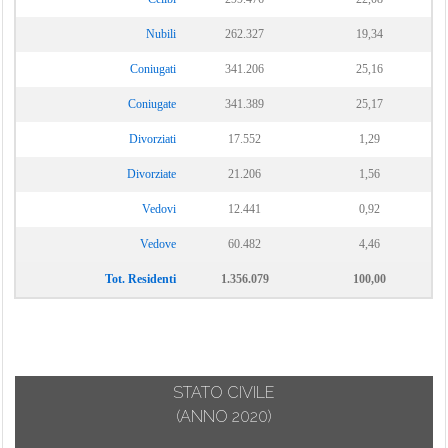
Nubili
262.327
19,34
Coniugati
341.206
25,16
Coniugate
341.389
25,17
Divorziati
17.552
1,29
Divorziate
21.206
1,56
Vedovi
12.441
0,92
Vedove
60.482
4,46
Tot. Residenti
1.356.079
100,00
STATO CIVILE
(ANNO 2020)