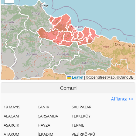
Comuni
Affianca >>
19 MAYIS
CANİK
SALIPAZARI
ALAÇAM
ÇARŞAMBA
TEKKEKÖY
ASARCIK
HAVZA
TERME
ATAKUM
İLKADIM
VEZİRKÖPRÜ