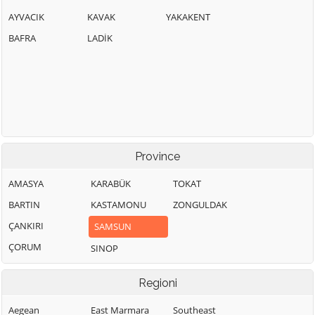
AYVACIK
KAVAK
YAKAKENT
BAFRA
LADİK
Province
AMASYA
KARABÜK
TOKAT
BARTIN
KASTAMONU
ZONGULDAK
ÇANKIRI
SAMSUN
ÇORUM
SINOP
Regioni
Aegean
East Marmara
Southeast