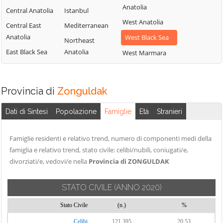
Anatolia
Central Anatolia
Istanbul
West Anatolia
Central East
Mediterranean
Anatolia
West Black Sea
Northeast
East Black Sea
Anatolia
West Marmara
Provincia di
Zonguldak
Dati di Sintesi
Popolazione
Famiglie
Età
Stranieri
Famiglie residenti e relativo trend, numero di componenti medi della
famiglia e relativo trend, stato civile: celibi/nubili, coniugati/e,
divorziati/e, vedovi/e nella
Provincia di ZONGULDAK
STATO CIVILE
(ANNO 2020)
Stato Civile
(n.)
%
Celibi
121.395
20,53