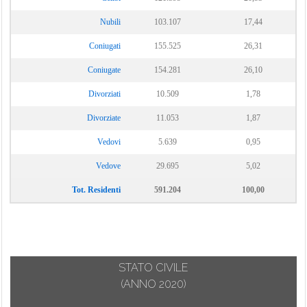
Nubili
103.107
17,44
Coniugati
155.525
26,31
Coniugate
154.281
26,10
Divorziati
10.509
1,78
Divorziate
11.053
1,87
Vedovi
5.639
0,95
Vedove
29.695
5,02
Tot. Residenti
591.204
100,00
STATO CIVILE
(ANNO 2020)