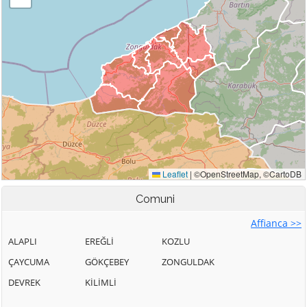
Comuni
Affianca >>
ALAPLI
EREĞLİ
KOZLU
ÇAYCUMA
GÖKÇEBEY
ZONGULDAK
DEVREK
KİLİMLİ