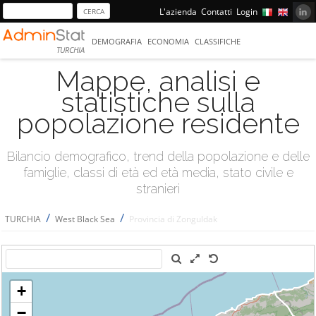
L'azienda
Contatti
Login
DEMOGRAFIA
ECONOMIA
CLASSIFICHE
TURCHIA
Mappe, analisi e
statistiche sulla
popolazione residente
Bilancio demografico, trend della popolazione e delle
famiglie, classi di età ed età media, stato civile e
stranieri
/
/
TURCHIA
West Black Sea
Provincia di Zonguldak