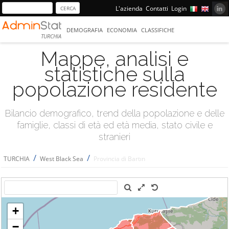
L'azienda
Contatti
Login
DEMOGRAFIA
ECONOMIA
CLASSIFICHE
TURCHIA
Mappe, analisi e
statistiche sulla
popolazione residente
Bilancio demografico, trend della popolazione e delle
famiglie, classi di età ed età media, stato civile e
stranieri
/
/
TURCHIA
West Black Sea
Provincia di Bartın