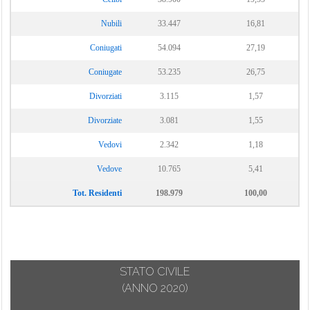
Nubili
33.447
16,81
Coniugati
54.094
27,19
Coniugate
53.235
26,75
Divorziati
3.115
1,57
Divorziate
3.081
1,55
Vedovi
2.342
1,18
Vedove
10.765
5,41
Tot. Residenti
198.979
100,00
STATO CIVILE
(ANNO 2020)