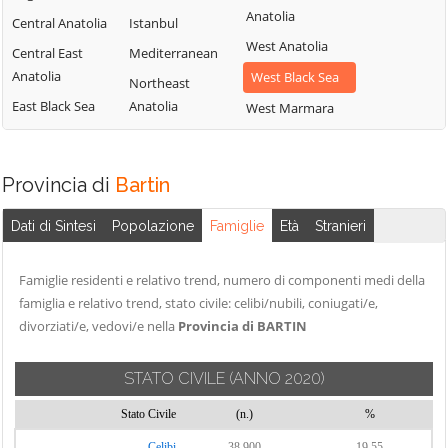
Anatolia
Central Anatolia
Istanbul
West Anatolia
Central East
Mediterranean
Anatolia
West Black Sea
Northeast
East Black Sea
Anatolia
West Marmara
Provincia di
Bartin
Dati di Sintesi
Popolazione
Famiglie
Età
Stranieri
Famiglie residenti e relativo trend, numero di componenti medi della
famiglia e relativo trend, stato civile: celibi/nubili, coniugati/e,
divorziati/e, vedovi/e nella
Provincia di BARTIN
STATO CIVILE
(ANNO 2020)
Stato Civile
(n.)
%
Celibi
38.900
19,55