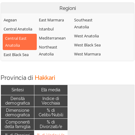
Regioni
Aegean
East Marmara
Southeast
Anatolia
Central Anatolia
Istanbul
West Anatolia
Mediterranean
Central East
West Black Sea
Anatolia
Northeast
Anatolia
West Marmara
East Black Sea
Provincia di
Hakkari
Sintesi
Età media
Densità
Indice di
demografica
Vecchiaia
Dimensione
% di
demografica
Celibi/Nubili
Componenti
% di
della famiglia
Divorziati/e