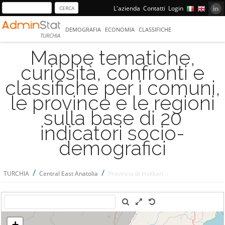
L'azienda
Contatti
Login
DEMOGRAFIA
ECONOMIA
CLASSIFICHE
TURCHIA
Mappe tematiche,
curiosità, confronti e
classifiche per i comuni,
le province e le regioni
sulla base di 20
indicatori socio-
demografici
/
/
TURCHIA
Central East Anatolia
Provincia di Hakkari