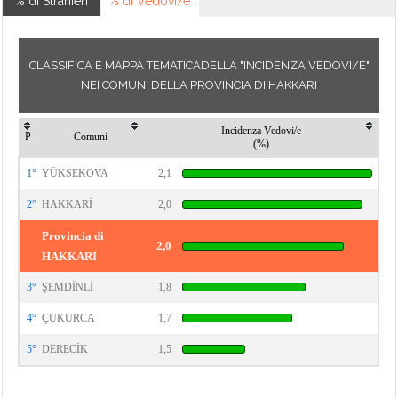
% di Stranieri
% di Vedovi/e
CLASSIFICA E MAPPA TEMATICADELLA "INCIDENZA VEDOVI/E"
NEI COMUNI DELLA PROVINCIA DI HAKKARI
Incidenza Vedovi/e
P
Comuni
(%)
1°
YÜKSEKOVA
2,1
2°
HAKKARİ
2,0
Provincia di
2,0
HAKKARI
3°
ŞEMDİNLİ
1,8
4°
ÇUKURCA
1,7
5°
DERECİK
1,5