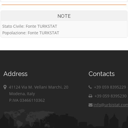
NOTE
Stato Civile: Fonte TURKSTAT
Popolazione: Fonte TURKSTAT
Address
Contacts
41124 Via M. Vellani Marchi, 20
+39 059 8395229
Modena, Italy
+39 059 8395230
P.IVA 03466110362
info@urbistat.co