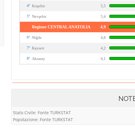
4°
Kırşehir
5,5
5°
Nevşehir
5,4
Regione CENTRAL ANATOLIA
4,9
6°
Niğde
4,8
7°
Kayseri
4,2
8°
Aksaray
4,1
NOT
Stato Civile: Fonte TURKSTAT
Popolazione: Fonte TURKSTAT