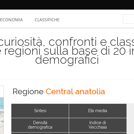
ECONOMIA
CLASSIFICHE
riosità, confronti e class
 regioni sulla base di 20 
demografici
Regione
Central anatolia
Sintesi
Età media
Densità
Indice di
demografica
Vecchiaia