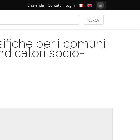
L'azienda
Contatti
Login
ifiche per i comuni,
indicatori socio-