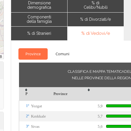
Dimensione
% di
demografica
Celibi/Nubili
Componenti
% di Divorziati/e
della famiglia
% di Vedovi/e
% di Stranieri
Province
Comuni
CLASSIFICA E MAPPA TEMATICADE
NELLE PROVINCE DELLA REGION
P
Province
1°
Yozgat
5,9
2°
Kırıkkale
5,7
3°
Sivas
5,6