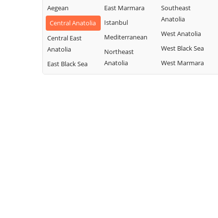
Aegean
East Marmara
Southeast
Anatolia
Istanbul
Central Anatolia
West Anatolia
Mediterranean
Central East
West Black Sea
Anatolia
Northeast
Anatolia
West Marmara
East Black Sea