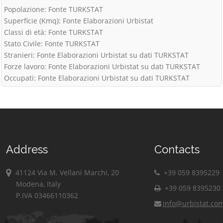
Popolazione: Fonte TURKSTAT
Superficie (Kmq): Fonte Elaborazioni Urbistat
Classi di età: Fonte TURKSTAT
Stato Civile: Fonte TURKSTAT
Stranieri: Fonte Elaborazioni Urbistat su dati TURKSTAT
Forze lavoro: Fonte Elaborazioni Urbistat su dati TURKSTAT
Occupati: Fonte Elaborazioni Urbistat su dati TURKSTAT
Address
Contacts
41124 Via M. Vellani Marchi, 20
+39 059 8395229
Modena, Italy
+39 059 8395230
P.IVA 03466110362
info@urbistat.co