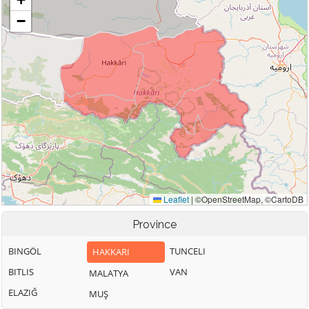
Province
BINGÖL
TUNCELI
HAKKARI
BITLIS
VAN
MALATYA
ELAZIĞ
MUŞ