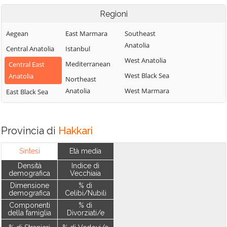
Regioni
Aegean
East Marmara
Southeast
Anatolia
Central Anatolia
Istanbul
West Anatolia
Mediterranean
Central East
West Black Sea
Anatolia
Northeast
Anatolia
West Marmara
East Black Sea
Provincia di
Hakkari
Sintesi
Età media
Densità
Indice di
demografica
Vecchiaia
Dimensione
% di
demografica
Celibi/Nubili
Componenti
% di
della famiglia
Divorziati/e