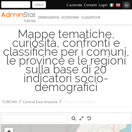
L'azienda
Contatti
Login
DEMOGRAFIA
ECONOMIA
CLASSIFICHE
TURCHIA
Mappe tematiche,
curiosità, confronti e
classifiche per i comuni,
le province e le regioni
sulla base di 20
indicatori socio-
demografici
/
/
TURCHIA
Central East Anatolia
Provincia di Hakkari