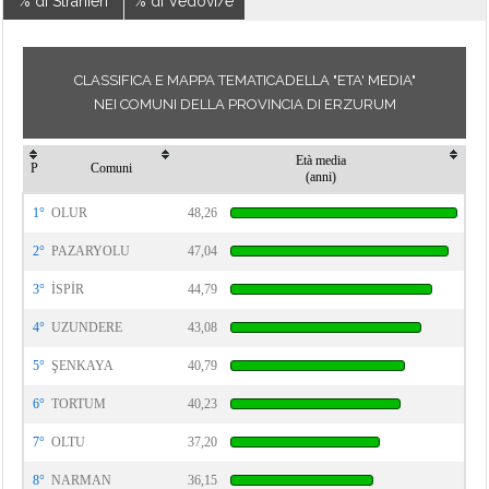
% di Stranieri
% di Vedovi/e
CLASSIFICA E MAPPA TEMATICADELLA "ETA' MEDIA"
NEI COMUNI DELLA PROVINCIA DI ERZURUM
Età media
P
Comuni
(anni)
1°
OLUR
48,26
2°
PAZARYOLU
47,04
3°
İSPİR
44,79
4°
UZUNDERE
43,08
5°
ŞENKAYA
40,79
6°
TORTUM
40,23
7°
OLTU
37,20
8°
NARMAN
36,15