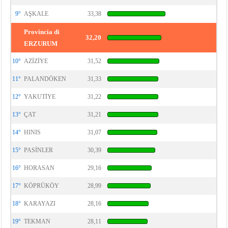
9°
AŞKALE
33,38
Provincia di
32,20
ERZURUM
10°
AZİZİYE
31,52
11°
PALANDÖKEN
31,33
12°
YAKUTİYE
31,22
13°
ÇAT
31,21
14°
HINIS
31,07
15°
PASİNLER
30,39
16°
HORASAN
29,16
17°
KÖPRÜKÖY
28,99
18°
KARAYAZI
28,16
19°
TEKMAN
28,11