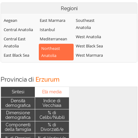
Regioni
Aegean
East Marmara
Southeast
Anatolia
Central Anatolia
Istanbul
West Anatolia
Central East
Mediterranean
Anatolia
West Black Sea
Northeast
East Black Sea
West Marmara
Anatolia
Provincia di
Erzurum
Sintesi
Età media
Densità
Indice di
demografica
Vecchiaia
Dimensione
% di
demografica
Celibi/Nubili
Componenti
% di
della famiglia
Divorziati/e