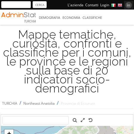
L'azienda
Contatti
Login
DEMOGRAFIA
ECONOMIA
CLASSIFICHE
TURCHIA
Mappe tematiche,
curiosità, confronti e
classifiche per i comuni,
le province e le regioni
sulla base di 20
indicatori socio-
demografici
/
/
TURCHIA
Northeast Anatolia
Provincia di Erzurum