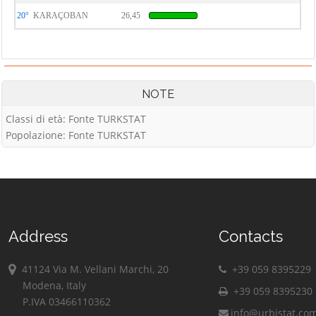
20°
KARAÇOBAN
26,45
NOTE
Classi di età: Fonte TURKSTAT
Popolazione: Fonte TURKSTAT
Address
Contacts
41124 Via M. Vellani Marchi, 20
+39 059 8395229
Modena, Italy
+39 059 8395230
P.IVA 03466110362
info@urbistat.co