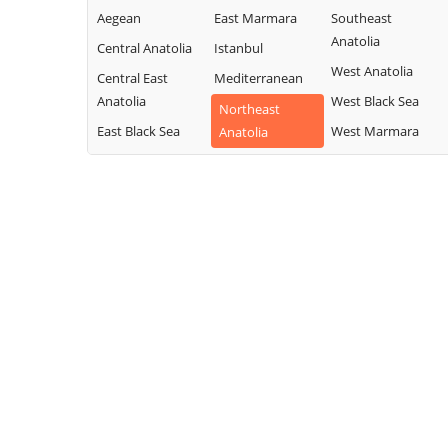
Aegean
East Marmara
Southeast
Anatolia
Central Anatolia
Istanbul
West Anatolia
Central East
Mediterranean
Anatolia
West Black Sea
Northeast
East Black Sea
West Marmara
Anatolia