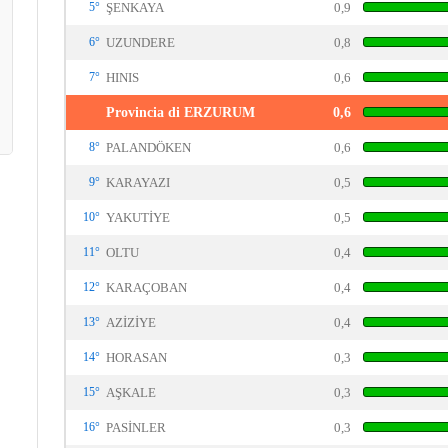
5°
ŞENKAYA
0,9
6°
UZUNDERE
0,8
7°
HINIS
0,6
Provincia di ERZURUM
0,6
8°
PALANDÖKEN
0,6
9°
KARAYAZI
0,5
10°
YAKUTİYE
0,5
11°
OLTU
0,4
12°
KARAÇOBAN
0,4
13°
AZİZİYE
0,4
14°
HORASAN
0,3
15°
AŞKALE
0,3
16°
PASİNLER
0,3