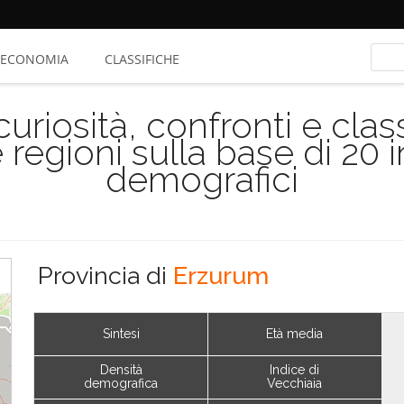
ECONOMIA
CLASSIFICHE
riosità, confronti e class
 regioni sulla base di 20 
demografici
Provincia di
Erzurum
Sintesi
Età media
Densità
Indice di
demografica
Vecchiaia