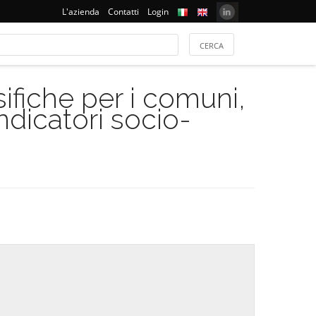
L'azienda
Contatti
Login
ifiche per i comuni,
indicatori socio-