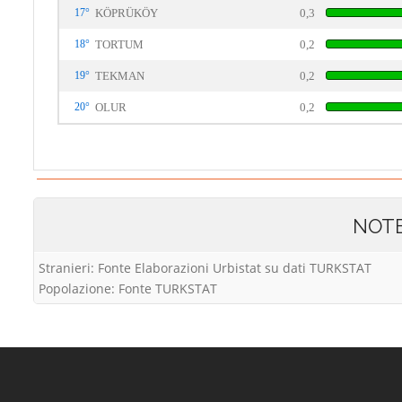
17°
KÖPRÜKÖY
0,3
18°
TORTUM
0,2
19°
TEKMAN
0,2
20°
OLUR
0,2
NOT
Stranieri: Fonte Elaborazioni Urbistat su dati TURKSTAT
Popolazione: Fonte TURKSTAT