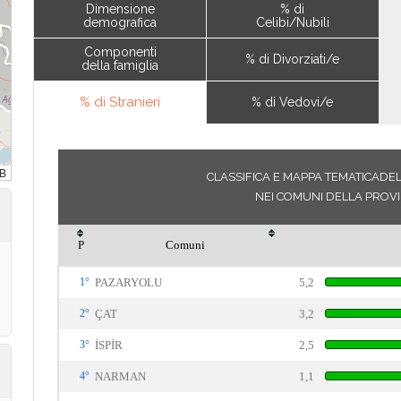
Dimensione
% di
demografica
Celibi/Nubili
Componenti
% di Divorziati/e
della famiglia
% di Stranieri
% di Vedovi/e
CLASSIFICA E MAPPA TEMATICADEL
NEI COMUNI DELLA PROV
P
Comuni
1°
PAZARYOLU
5,2
2°
ÇAT
3,2
3°
İSPİR
2,5
4°
NARMAN
1,1