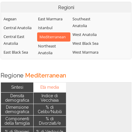
Regioni
Aegean
East Marmara
Southeast
Anatolia
Central Anatolia
Istanbul
West Anatolia
Central East
Mediterranean
Anatolia
West Black Sea
Northeast
East Black Sea
West Marmara
Anatolia
Regione
Mediterranean
Sintesi
Età media
Densità
Indice di
demografica
Vecchiaia
Dimensione
% di
demografica
Celibi/Nubili
Componenti
% di
della famiglia
Divorziati/e
% di Stranieri
% di Vedovi/e