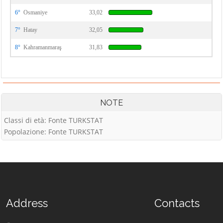
6°
Osmaniye
33,02
7°
Hatay
32,05
8°
Kahramanmaraş
31,83
NOTE
Classi di età: Fonte TURKSTAT
Popolazione: Fonte TURKSTAT
Address
Contacts