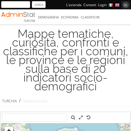
L'azienda
Contatti
Login
DEMOGRAFIA
ECONOMIA
CLASSIFICHE
TURCHIA
Mappe tematiche,
curiosità, confronti e
classifiche per i comuni,
le province e le regioni
sulla base di 20
indicatori socio-
demografici
/
TURCHIA
Mediterranean