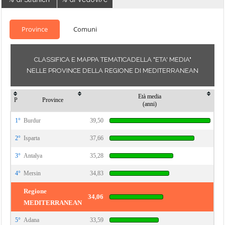
Province
Comuni
CLASSIFICA E MAPPA TEMATICADELLA "ETA' MEDIA"
NELLE PROVINCE DELLA REGIONE DI MEDITERRANEAN
Età media
P
Province
(anni)
1°
Burdur
39,50
2°
Isparta
37,66
3°
Antalya
35,28
4°
Mersin
34,83
Regione
34,06
MEDITERRANEAN
5°
Adana
33,59