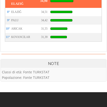
34,90
ELAZIĞ
8°
ELAZIĞ
34,51
9°
PALU
34,42
10°
ARICAK
31,55
11°
KOVANCILAR
31,39
NOTE
Classi di età: Fonte TURKSTAT
Popolazione: Fonte TURKSTAT