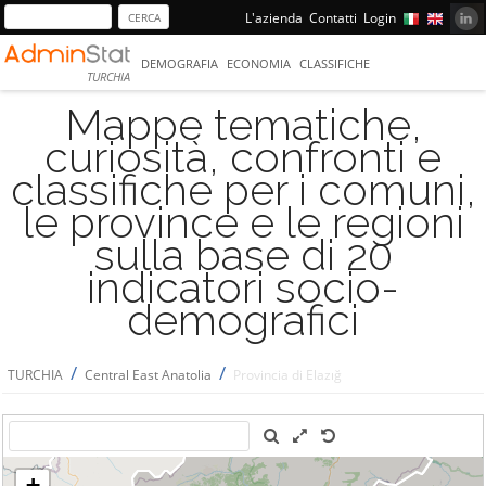
L'azienda
Contatti
Login
DEMOGRAFIA
ECONOMIA
CLASSIFICHE
TURCHIA
Mappe tematiche,
curiosità, confronti e
classifiche per i comuni,
le province e le regioni
sulla base di 20
indicatori socio-
demografici
/
/
TURCHIA
Central East Anatolia
Provincia di Elazığ