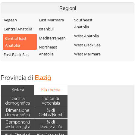
Regioni
Aegean
East Marmara
Southeast
Anatolia
Central Anatolia
Istanbul
West Anatolia
Mediterranean
Central East
West Black Sea
Anatolia
Northeast
Anatolia
West Marmara
East Black Sea
Provincia di
Elaziğ
Sintesi
Età media
Densità
Indice di
demografica
Vecchiaia
Dimensione
% di
demografica
Celibi/Nubili
Componenti
% di
della famiglia
Divorziati/e