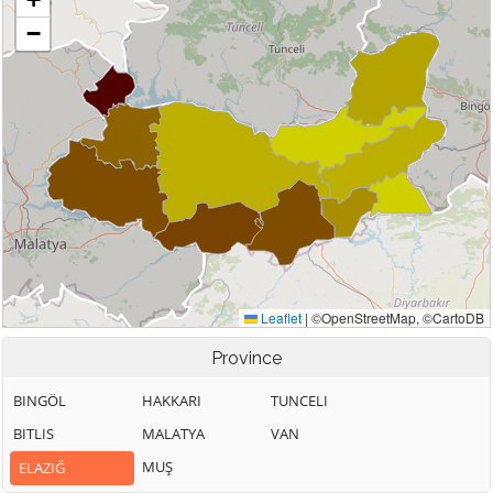
Province
BINGÖL
HAKKARI
TUNCELI
BITLIS
MALATYA
VAN
MUŞ
ELAZIĞ