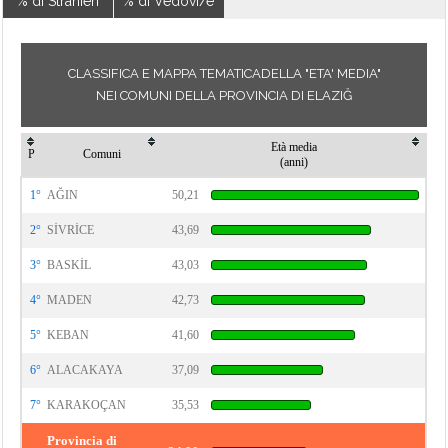
% di Stranieri
% di Vedovi/e
CLASSIFICA E MAPPA TEMATICADELLA "ETA' MEDIA"
NEI COMUNI DELLA PROVINCIA DI ELAZIĞ
Età media
P
Comuni
(anni)
1°
AĞIN
50,21
2°
SİVRİCE
43,69
3°
BASKİL
43,03
4°
MADEN
42,73
5°
KEBAN
41,60
6°
ALACAKAYA
37,09
7°
KARAKOÇAN
35,53
Provincia di