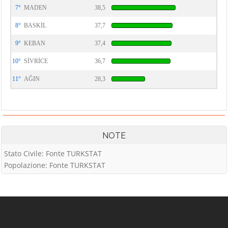
7°
MADEN
38,5
8°
BASKİL
37,7
9°
KEBAN
37,4
10°
SİVRİCE
36,7
11°
AĞIN
28,3
NOTE
Stato Civile: Fonte TURKSTAT
Popolazione: Fonte TURKSTAT