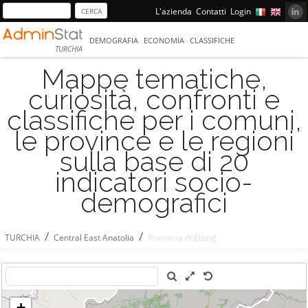
L'azienda
Contatti
Login
DEMOGRAFIA
ECONOMIA
CLASSIFICHE
TURCHIA
Mappe tematiche,
curiosità, confronti e
classifiche per i comuni,
le province e le regioni
sulla base di 20
indicatori socio-
demografici
/
/
TURCHIA
Central East Anatolia
Provincia di Elazığ