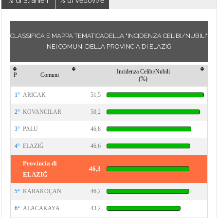
% di Stranieri
% di Vedovi/e
CLASSIFICA E MAPPA TEMATICADELLA "INCIDENZA CELIBI/NUBILI"
NEI COMUNI DELLA PROVINCIA DI ELAZIĞ
Incidenza Celibi/Nubili
P
Comuni
(%)
1°
ARICAK
51,5
2°
KOVANCILAR
50,2
3°
PALU
46,8
4°
ELAZIĞ
46,6
Provincia di
46,3
ELAZIĞ
5°
KARAKOÇAN
46,2
6°
ALACAKAYA
43,2