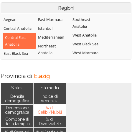
Regioni
Aegean
East Marmara
Southeast
Anatolia
Central Anatolia
Istanbul
West Anatolia
Mediterranean
Central East
West Black Sea
Anatolia
Northeast
Anatolia
West Marmara
East Black Sea
Provincia di
Elaziğ
Sintesi
Età media
Densità
Indice di
demografica
Vecchiaia
Dimensione
% di
demografica
Celibi/Nubili
Componenti
% di
della famiglia
Divorziati/e