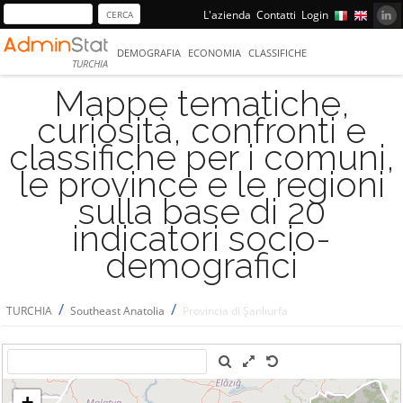
L'azienda
Contatti
Login
DEMOGRAFIA
ECONOMIA
CLASSIFICHE
TURCHIA
Mappe tematiche,
curiosità, confronti e
classifiche per i comuni,
le province e le regioni
sulla base di 20
indicatori socio-
demografici
/
/
TURCHIA
Southeast Anatolia
Provincia di Şanlıurfa