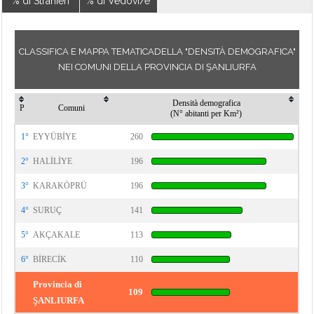
% di Stranieri
% di Vedovi/e
CLASSIFICA E MAPPA TEMATICADELLA "DENSITÀ DEMOGRAFICA"
NEI COMUNI DELLA PROVINCIA DI ŞANLIURFA
Densità demografica
P
Comuni
(N° abitanti per Km²)
1°
EYYÜBİYE
260
2°
HALİLİYE
196
3°
KARAKÖPRÜ
196
4°
SURUÇ
141
5°
AKÇAKALE
113
6°
BİRECİK
110
Provincia di
109
ŞANLIURFA