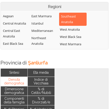
Regioni
Aegean
East Marmara
Southeast
Anatolia
Central Anatolia
Istanbul
West Anatolia
Central East
Mediterranean
Anatolia
West Black Sea
Northeast
East Black Sea
Anatolia
West Marmara
Provincia di
Şanliurfa
Sintesi
Età media
Densità
Indice di
demografica
Vecchiaia
Dimensione
% di
demografica
Celibi/Nubili
Componenti
% di
della famiglia
Divorziati/e