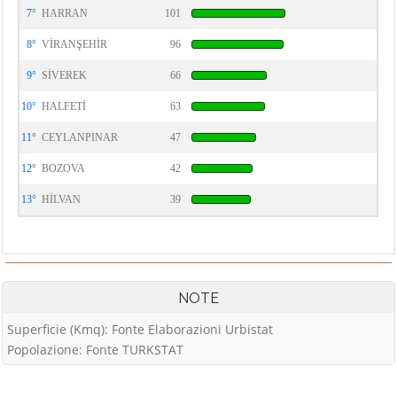
7°
HARRAN
101
8°
VİRANŞEHİR
96
9°
SİVEREK
66
10°
HALFETİ
63
11°
CEYLANPINAR
47
12°
BOZOVA
42
13°
HİLVAN
39
NOTE
Superficie (Kmq): Fonte Elaborazioni Urbistat
Popolazione: Fonte TURKSTAT