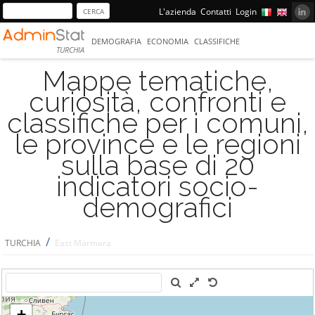
L'azienda
Contatti
Login
DEMOGRAFIA
ECONOMIA
CLASSIFICHE
TURCHIA
Mappe tematiche,
curiosità, confronti e
classifiche per i comuni,
le province e le regioni
sulla base di 20
indicatori socio-
demografici
/
TURCHIA
East Marmara