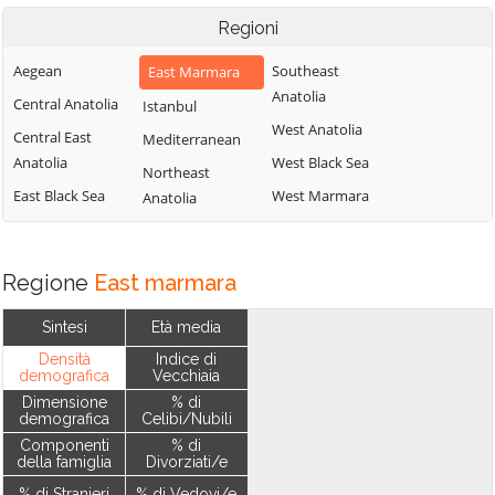
Regioni
Aegean
Southeast
East Marmara
Anatolia
Central Anatolia
Istanbul
West Anatolia
Central East
Mediterranean
Anatolia
West Black Sea
Northeast
East Black Sea
West Marmara
Anatolia
Regione
East marmara
Sintesi
Età media
Densità
Indice di
demografica
Vecchiaia
Dimensione
% di
demografica
Celibi/Nubili
Componenti
% di
della famiglia
Divorziati/e
% di Stranieri
% di Vedovi/e