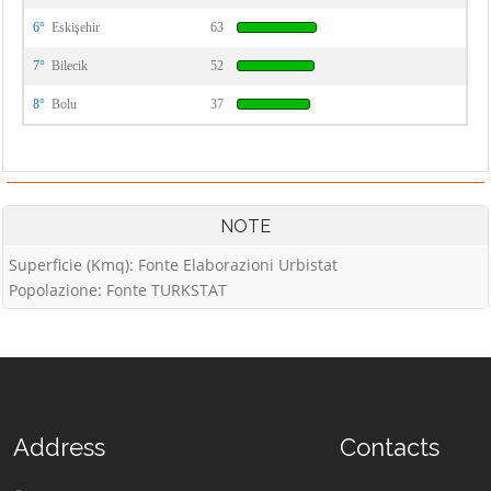
6°
Eskişehir
63
7°
Bilecik
52
8°
Bolu
37
NOTE
Superficie (Kmq): Fonte Elaborazioni Urbistat
Popolazione: Fonte TURKSTAT
Address
Contacts