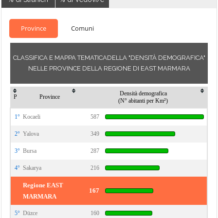
Province
Comuni
CLASSIFICA E MAPPA TEMATICADELLA "DENSITÀ DEMOGRAFICA"
NELLE PROVINCE DELLA REGIONE DI EAST MARMARA
Densità demografica
P
Province
(N° abitanti per Km²)
1°
Kocaeli
587
2°
Yalova
349
3°
Bursa
287
4°
Sakarya
216
Regione EAST
167
MARMARA
5°
Düzce
160