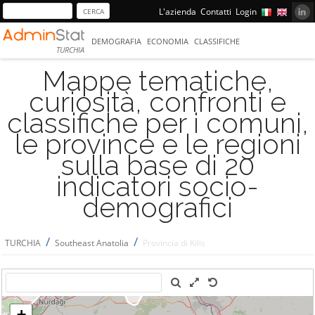
L'azienda
Contatti
Login
DEMOGRAFIA
ECONOMIA
CLASSIFICHE
TURCHIA
Mappe tematiche,
curiosità, confronti e
classifiche per i comuni,
le province e le regioni
sulla base di 20
indicatori socio-
demografici
/
/
TURCHIA
Southeast Anatolia
Provincia di Kilis