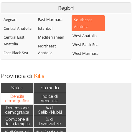
Regioni
Aegean
East Marmara
Southeast
Anatolia
Central Anatolia
Istanbul
West Anatolia
Central East
Mediterranean
Anatolia
West Black Sea
Northeast
East Black Sea
Anatolia
West Marmara
Provincia di
Kilis
Sintesi
Età media
Densità
Indice di
demografica
Vecchiaia
Dimensione
% di
demografica
Celibi/Nubili
Componenti
% di
della famiglia
Divorziati/e