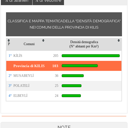
% di Stranieri
% di Vedovi/e
CLASSIFICA E MAPPA TEMATICADELLA "DENSITÀ DEMOGRAFICA"
NEI COMUNI DELLA PROVINCIA DI KILIS
Densità demografica
P
Comuni
(N° abitanti per Km²)
1°
KİLİS
205
Provincia di KILIS
103
2°
MUSABEYLİ
36
3°
POLATELİ
25
4°
ELBEYLİ
24
NOTE