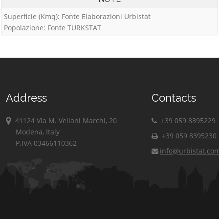
Superficie (Kmq): Fonte Elaborazioni Urbistat
Popolazione: Fonte TURKSTAT
Address
Contacts
41124 Via M. Vellani Marchi, 20
+39 059 8395229
Modena, Italy
+39 059 8395230
P.IVA 03466110362
info@urbistat.co