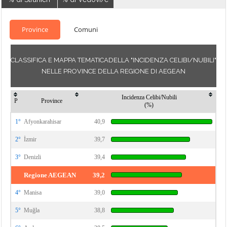
Province
Comuni
CLASSIFICA E MAPPA TEMATICADELLA "INCIDENZA CELIBI/NUBILI"
NELLE PROVINCE DELLA REGIONE DI AEGEAN
Incidenza Celibi/Nubili
P
Province
(%)
1°
Afyonkarahisar
40,9
2°
İzmir
39,7
3°
Denizli
39,4
Regione AEGEAN
39,2
4°
Manisa
39,0
5°
Muğla
38,8