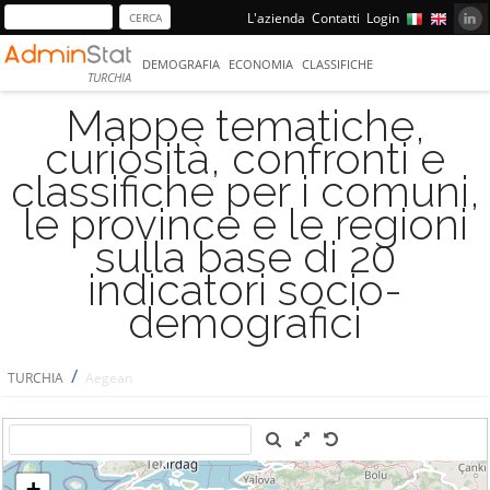
L'azienda
Contatti
Login
DEMOGRAFIA
ECONOMIA
CLASSIFICHE
TURCHIA
Mappe tematiche,
curiosità, confronti e
classifiche per i comuni,
le province e le regioni
sulla base di 20
indicatori socio-
demografici
/
TURCHIA
Aegean