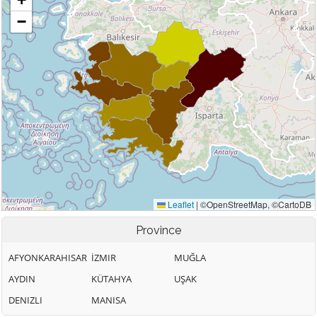
Province
AFYONKARAHISAR
İZMIR
MUĞLA
AYDIN
KÜTAHYA
UŞAK
DENIZLI
MANISA