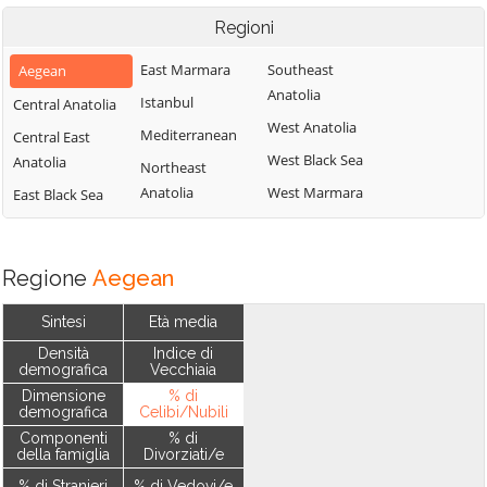
Regioni
East Marmara
Southeast
Aegean
Anatolia
Istanbul
Central Anatolia
West Anatolia
Mediterranean
Central East
West Black Sea
Anatolia
Northeast
Anatolia
West Marmara
East Black Sea
Regione
Aegean
Sintesi
Età media
Densità
Indice di
demografica
Vecchiaia
Dimensione
% di
demografica
Celibi/Nubili
Componenti
% di
della famiglia
Divorziati/e
% di Stranieri
% di Vedovi/e