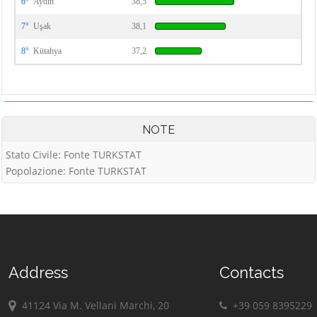
6°
Aydın
38,5
7°
Uşak
38,1
8°
Kütahya
37,2
NOTE
Stato Civile: Fonte TURKSTAT
Popolazione: Fonte TURKSTAT
Address
Contacts
41124 Via M. Vellani Marchi, 20
+39 059 8395229