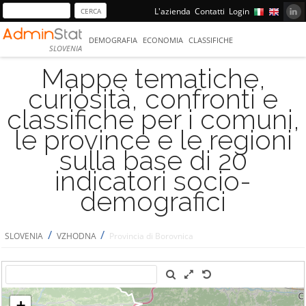
L'azienda
Contatti
Login
DEMOGRAFIA
ECONOMIA
CLASSIFICHE
SLOVENIA
Mappe tematiche,
curiosità, confronti e
classifiche per i comuni,
le province e le regioni
sulla base di 20
indicatori socio-
demografici
/
/
SLOVENIA
VZHODNA
Provincia di Borovnica