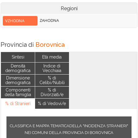
Regioni
ZAHODNA
VZHODNA
Provincia di
Borovnica
Sintesi
Età media
Densità
Indice di
demografica
Vecchiaia
Dimensione
% di
demografica
Celibi/Nubili
Componenti
% di
della famiglia
Divorziati/e
% di Stranieri
% di Vedovi/e
CLASSIFICA E MAPPA TEMATICADELLA "INCIDENZA STRANIERI"
NEI COMUNI DELLA PROVINCIA DI BOROVNICA