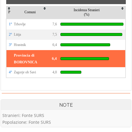
Incidenza Stranieri
P
Comuni
(%)
1°
Trbovlje
7,6
2°
Litija
7,5
3°
Hrastnik
6,4
Provincia di
6,4
BOROVNICA
4°
Zagorje ob Savi
4,0
NOTE
Stranieri: Fonte SURS
Popolazione: Fonte SURS