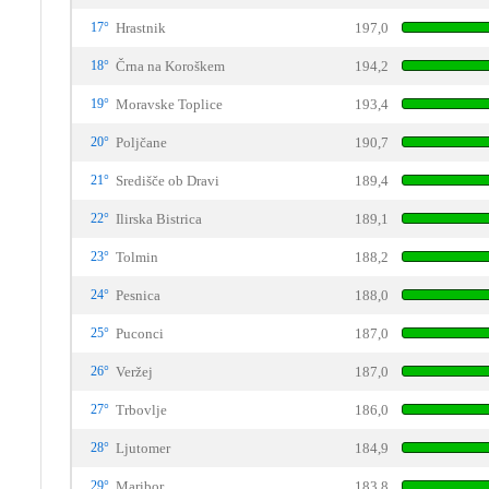
17°
Hrastnik
197,0
18°
Črna na Koroškem
194,2
19°
Moravske Toplice
193,4
20°
Poljčane
190,7
21°
Središče ob Dravi
189,4
22°
Ilirska Bistrica
189,1
23°
Tolmin
188,2
24°
Pesnica
188,0
25°
Puconci
187,0
26°
Veržej
187,0
27°
Trbovlje
186,0
28°
Ljutomer
184,9
29°
Maribor
183,8