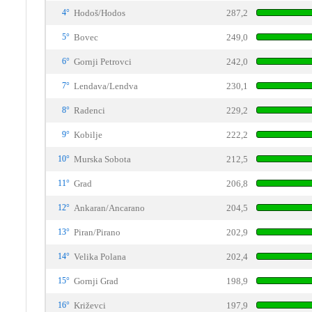
4°
Hodoš/Hodos
287,2
5°
Bovec
249,0
6°
Gornji Petrovci
242,0
7°
Lendava/Lendva
230,1
8°
Radenci
229,2
9°
Kobilje
222,2
10°
Murska Sobota
212,5
11°
Grad
206,8
12°
Ankaran/Ancarano
204,5
13°
Piran/Pirano
202,9
14°
Velika Polana
202,4
15°
Gornji Grad
198,9
16°
Križevci
197,9