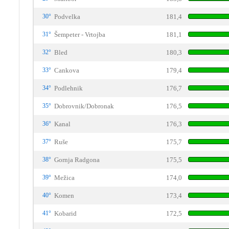
30°
Podvelka
181,4
31°
Šempeter - Vrtojba
181,1
32°
Bled
180,3
33°
Cankova
179,4
34°
Podlehnik
176,7
35°
Dobrovnik/Dobronak
176,5
36°
Kanal
176,3
37°
Ruše
175,7
38°
Gornja Radgona
175,5
39°
Mežica
174,0
40°
Komen
173,4
41°
Kobarid
172,5