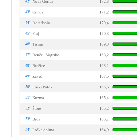
42°
Nova Gorica
172,3
43°
Ormož
171,2
44°
Izola/Isola
170,4
45°
Ptuj
170,3
46°
Tišina
169,3
47°
Renče - Vogrsko
168,2
48°
Brežice
168,1
49°
Zavrč
167,5
50°
Loški Potok
165,6
51°
Kuzma
165,4
52°
Štore
165,2
53°
Brda
165,1
54°
Loška dolina
164,9