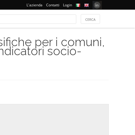
L'azienda
Contatti
Login
ifiche per i comuni,
indicatori socio-