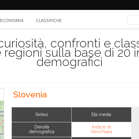
ECONOMIA
CLASSIFICHE
riosità, confronti e class
 regioni sulla base di 20 
demografici
Slovenia
Sintesi
Età media
Indice di
Densità
Vecchiaia
demografica