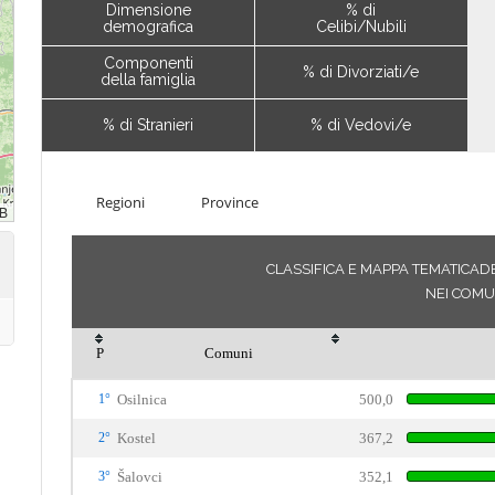
Dimensione
% di
demografica
Celibi/Nubili
Componenti
% di Divorziati/e
della famiglia
% di Stranieri
% di Vedovi/e
Regioni
Province
CLASSIFICA E MAPPA TEMATICADEL
NEI COMU
P
Comuni
1°
Osilnica
500,0
2°
Kostel
367,2
3°
Šalovci
352,1