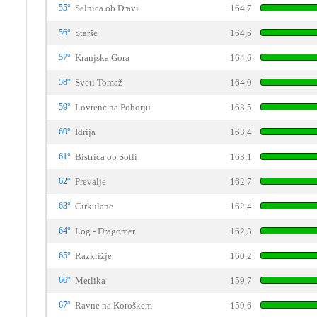
55°
Selnica ob Dravi
164,7
56°
Starše
164,6
57°
Kranjska Gora
164,6
58°
Sveti Tomaž
164,0
59°
Lovrenc na Pohorju
163,5
60°
Idrija
163,4
61°
Bistrica ob Sotli
163,1
62°
Prevalje
162,7
63°
Cirkulane
162,4
64°
Log - Dragomer
162,3
65°
Razkrižje
160,2
66°
Metlika
159,7
67°
Ravne na Koroškem
159,6