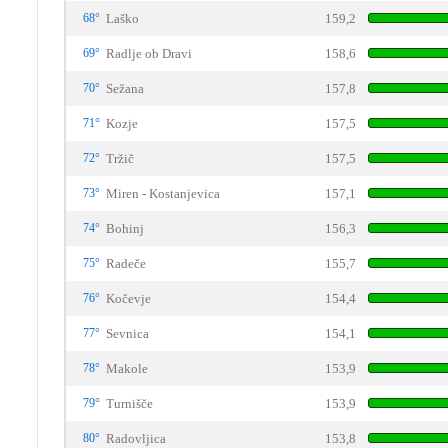
68°
Laško
159,2
69°
Radlje ob Dravi
158,6
70°
Sežana
157,8
71°
Kozje
157,5
72°
Tržič
157,5
73°
Miren - Kostanjevica
157,1
74°
Bohinj
156,3
75°
Radeče
155,7
76°
Kočevje
154,4
77°
Sevnica
154,1
78°
Makole
153,9
79°
Turnišče
153,9
80°
Radovljica
153,8