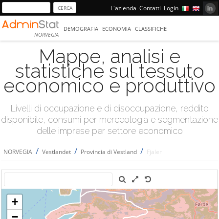
L'azienda
Contatti
Login
DEMOGRAFIA
ECONOMIA
CLASSIFICHE
NORVEGIA
Mappe, analisi e
statistiche sul tessuto
economico e produttivo
Livelli di occupazione e di disoccupazione, reddito
disponibile, consumi per merceologia e segmentazione
delle imprese per settore economico
/
/
/
NORVEGIA
Vestlandet
Provincia di Vestland
Fjaler