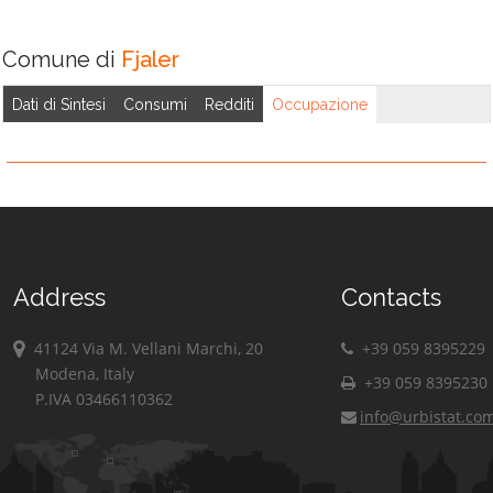
Comune di
Fjaler
Dati di Sintesi
Consumi
Redditi
Occupazione
Address
Contacts
41124 Via M. Vellani Marchi, 20
+39 059 8395229
Modena, Italy
+39 059 8395230
P.IVA 03466110362
info@urbistat.co