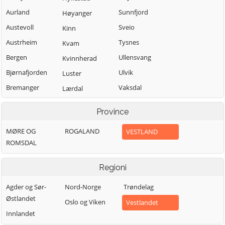
Aurland
Sunnfjord
Høyanger
Austevoll
Sveio
Kinn
Austrheim
Tysnes
Kvam
Bergen
Ullensvang
Kvinnherad
Bjørnafjorden
Ulvik
Luster
Bremanger
Vaksdal
Lærdal
Bømlo
Vik
Masfjorden
Province
Eidfjord
Voss
Modalen
MØRE OG
ROGALAND
VESTLAND
Etne
Øygarden
Osterøy
ROMSDAL
Fedje
Samnanger
Fitjar
Sogndal
Regioni
Agder og Sør-
Nord-Norge
Trøndelag
Østlandet
Oslo og Viken
Vestlandet
Innlandet