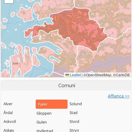
Comuni
Affianca >>
Alver
Solund
Fjaler
Årdal
Stad
Gloppen
Askvoll
Stord
Gulen
Askøy
Stryn
Hyllestad