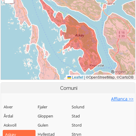
Comuni
Affianca >>
Alver
Fjaler
Solund
Årdal
Gloppen
Stad
Askvoll
Gulen
Stord
Hyllestad
Stryn
Askøy