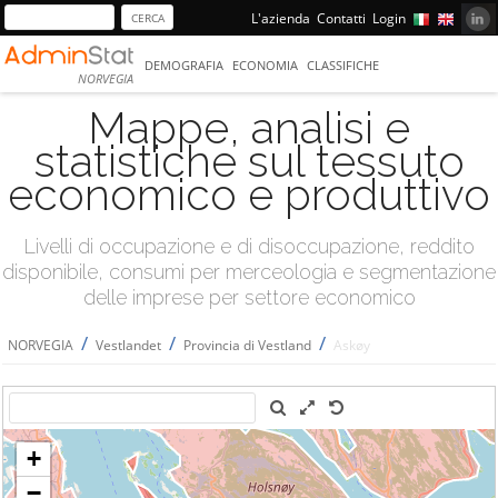
L'azienda
Contatti
Login
DEMOGRAFIA
ECONOMIA
CLASSIFICHE
NORVEGIA
Mappe, analisi e
statistiche sul tessuto
economico e produttivo
Livelli di occupazione e di disoccupazione, reddito
disponibile, consumi per merceologia e segmentazione
delle imprese per settore economico
/
/
/
NORVEGIA
Vestlandet
Provincia di Vestland
Askøy