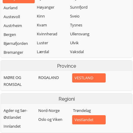
Høyanger
Sunnfjord
Aurland
Kinn
Sveio
Austevoll
Kvam
Tysnes
Austrheim
Kvinnherad
Ullensvang
Bergen
Luster
Ulvik
Bjørnafjorden
Lærdal
Vaksdal
Bremanger
Masfjorden
Vik
Bømlo
Province
Modalen
Voss
Eidfjord
MØRE OG
ROGALAND
VESTLAND
Osterøy
Øygarden
Etne
ROMSDAL
Samnanger
Fedje
Sogndal
Fitjar
Regioni
Agder og Sør-
Nord-Norge
Trøndelag
Østlandet
Oslo og Viken
Vestlandet
Innlandet