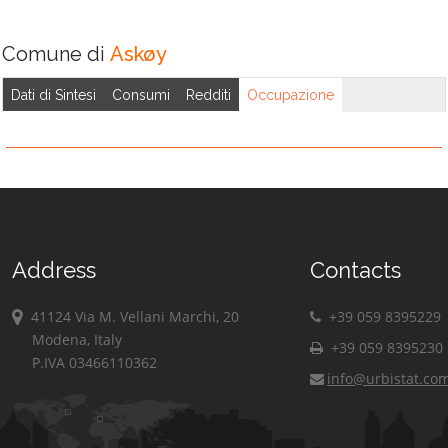
Comune di
Askøy
Dati di Sintesi
Consumi
Redditi
Occupazione
Address
Contacts
41124 Via M. Vellani Marchi, 20
+39 059 8395229
Modena, Italy
+39 059 8395230
P.IVA 03466110362
info@urbistat.co