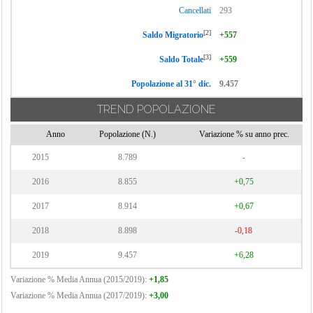
Cancellati
293
[2]
Saldo Migratorio
+557
[3]
Saldo Totale
+559
Popolazione al 31° dic.
9.457
TREND POPOLAZIONE
Anno
Popolazione (N.)
Variazione % su anno prec.
2015
8.789
-
2016
8.855
+0,75
2017
8.914
+0,67
2018
8.898
-0,18
2019
9.457
+6,28
Variazione % Media Annua (2015/2019):
+1,85
Variazione % Media Annua (2017/2019):
+3,00