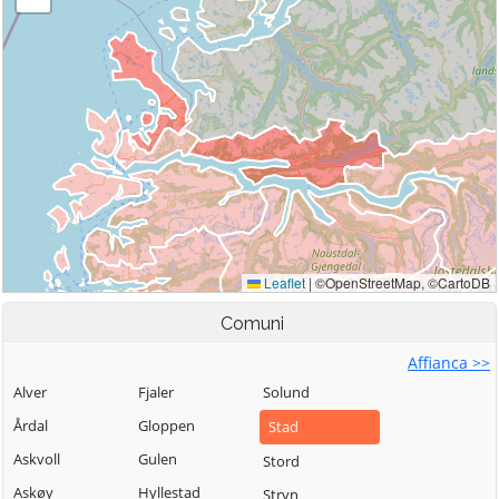
Comuni
Affianca >>
Alver
Fjaler
Solund
Årdal
Gloppen
Stad
Askvoll
Gulen
Stord
Askøy
Hyllestad
Stryn