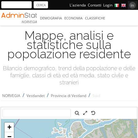
L'azienda
Contatti
Login
DEMOGRAFIA
ECONOMIA
CLASSIFICHE
NORVEGIA
Mappe, analisi e
statistiche sulla
popolazione residente
Bilancio demografico, trend della popolazione e delle
famiglie, classi di età ed età media, stato civile e
stranieri
/
/
/
NORVEGIA
Vestlandet
Provincia di Vestland
Stad