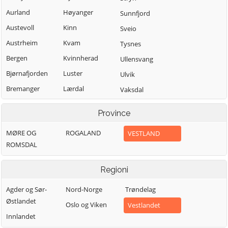
Aurland
Høyanger
Sunnfjord
Austevoll
Kinn
Sveio
Austrheim
Kvam
Tysnes
Bergen
Kvinnherad
Ullensvang
Bjørnafjorden
Luster
Ulvik
Bremanger
Lærdal
Vaksdal
Bømlo
Masfjorden
Vik
Province
Eidfjord
Modalen
Voss
MØRE OG
ROGALAND
VESTLAND
Etne
Osterøy
Øygarden
ROMSDAL
Fedje
Samnanger
Fitjar
Sogndal
Regioni
Agder og Sør-
Nord-Norge
Trøndelag
Østlandet
Oslo og Viken
Vestlandet
Innlandet