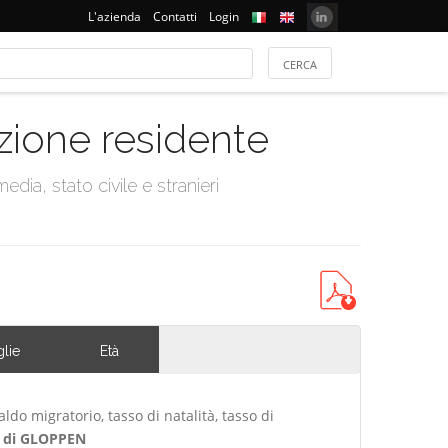
L'azienda
Contatti
Login
azione residente
dia, stato civile e stranieri
lie
Età
ldo migratorio, tasso di natalità, tasso di
 di GLOPPEN