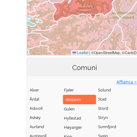
Comuni
Affianca 
Alver
Fjaler
Solund
Årdal
Stad
Gloppen
Askvoll
Stord
Gulen
Askøy
Stryn
Hyllestad
Aurland
Sunnfjord
Høyanger
Austevoll
Sveio
Kinn