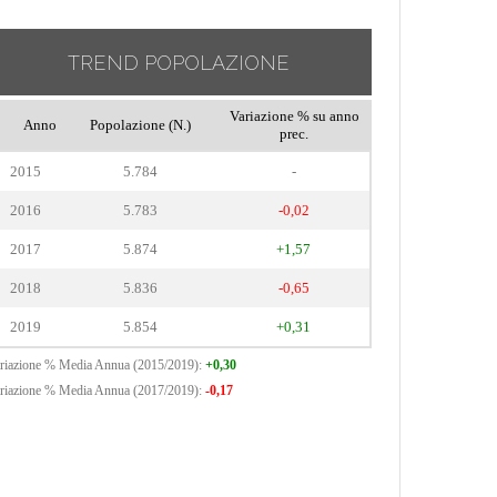
TREND POPOLAZIONE
Variazione % su anno
Anno
Popolazione (N.)
prec.
2015
5.784
-
2016
5.783
-0,02
2017
5.874
+1,57
2018
5.836
-0,65
2019
5.854
+0,31
riazione % Media Annua (2015/2019):
+0,30
riazione % Media Annua (2017/2019):
-0,17