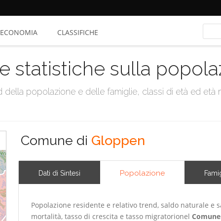
ECONOMIA
CLASSIFICHE
e statistiche sulla popol
della popolazione e delle famiglie, classi di età ed età me
Comune di
Gloppen
Popolazione
Dati di Sintesi
Famig
Popolazione residente e relativo trend, saldo naturale e sa
mortalità, tasso di crescita e tasso migratorionel
Comune