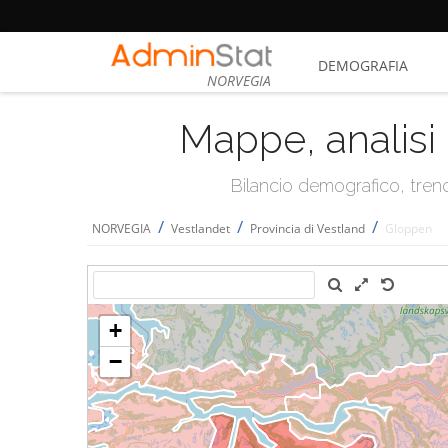
DEMOGRAFIA
NORVEGIA
Mappe, analisi 
Bilancio demografico, trend 
/
/
/
NORVEGIA
Vestlandet
Provincia di Vestland
Gloppen