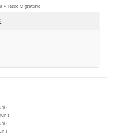
tà + Tasso Migratorio
E
B
uni)
muni)
uni)
uni)