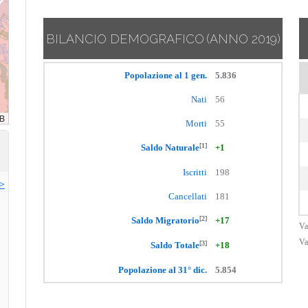
BILANCIO DEMOGRAFICO
(ANNO 2019)
Popolazione al 1 gen.
5.836
Nati
56
Morti
55
[1]
Saldo Naturale
+1
Iscritti
198
>>
Cancellati
181
[2]
Saldo Migratorio
+17
Va
Va
[3]
Saldo Totale
+18
Popolazione al 31° dic.
5.854