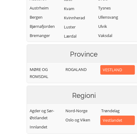
Austrheim
Tysnes
Kvam
Bergen
Ullensvang
Kvinnherad
Bjørnafjorden
Ulvik
Luster
Bremanger
Vaksdal
Lærdal
Bømlo
Vik
Masfjorden
Province
Eidfjord
Voss
Modalen
Etne
Øygarden
Osterøy
MØRE OG
ROGALAND
VESTLAND
Fedje
Samnanger
ROMSDAL
Fitjar
Sogndal
Regioni
Agder og Sør-
Nord-Norge
Trøndelag
Østlandet
Oslo og Viken
Vestlandet
Innlandet