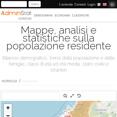
L'azienda
Contatti
Login
DEMOGRAFIA
ECONOMIA
CLASSIFICHE
NORVEGIA
Mappe, analisi e
statistiche sulla
popolazione residente
Bilancio demografico, trend della popolazione e delle
famiglie, classi di età ed età media, stato civile e
stranieri
/
NORVEGIA
Vestlandet