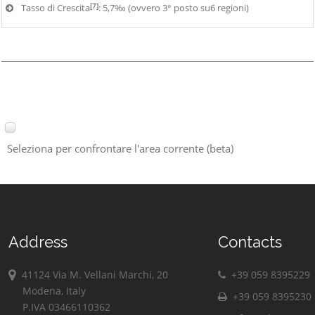
[7]
Tasso di Crescita
: 5,7‰ (ovvero 3° posto su6 regioni)
Seleziona per confrontare l'area corrente (beta)
Address
Contacts
41124 Via M. Vellani Marchi, 20
+39 059 8395229
Modena, Italy
+39 059 8395230
P.IVA 03466110362