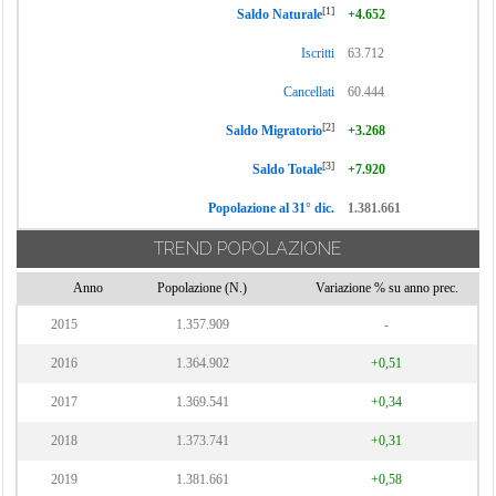
[1]
Saldo Naturale
+4.652
Iscritti
63.712
Cancellati
60.444
[2]
Saldo Migratorio
+3.268
[3]
Saldo Totale
+7.920
Popolazione al 31° dic.
1.381.661
TREND POPOLAZIONE
Anno
Popolazione (N.)
Variazione % su anno prec.
2015
1.357.909
-
2016
1.364.902
+0,51
2017
1.369.541
+0,34
2018
1.373.741
+0,31
2019
1.381.661
+0,58