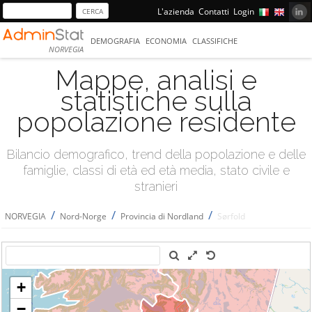
L'azienda
Contatti
Login
DEMOGRAFIA
ECONOMIA
CLASSIFICHE
NORVEGIA
Mappe, analisi e
statistiche sulla
popolazione residente
Bilancio demografico, trend della popolazione e delle
famiglie, classi di età ed età media, stato civile e
stranieri
/
/
/
NORVEGIA
Nord-Norge
Provincia di Nordland
Sørfold