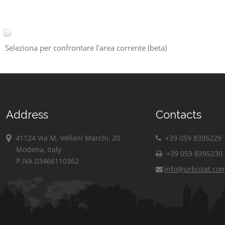
Seleziona per confrontare l'area corrente (beta)
Address
Contacts
41124 Via M. Vellani Marchi, 20
+39 059 8395229
Modena, Italy
+39 059 8395230
P.IVA 03466110362
info@urbistat.co