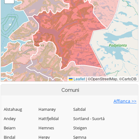
Comuni
Affianca >>
Alstahaug
Hamarøy
Saltdal
Andøy
Hattfjelldal
Sortland - Suortá
Beiarn
Hemnes
Steigen
Bindal
Herøy
Sømna