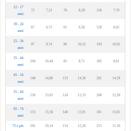
12 - 17
72
7,23
78
8,39
150
7,79
anni
18 - 24
67
6,73
61
6,56
128
6,65
anni
25 - 34
97
9,74
96
10,32
193
10,02
anni
35 - 44
104
10,44
81
8,71
185
9,61
anni
45 - 54
148
14,86
133
14,30
281
14,59
anni
55 - 64
136
13,65
124
13,33
260
13,50
anni
65 - 74
153
15,36
148
15,91
301
15,63
anni
75 e più
101
10,14
114
12,26
215
11,16