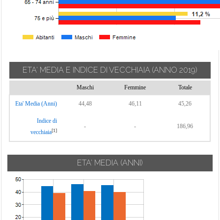
ETA' MEDIA E INDICE DI VECCHIAIA
(ANNO 2019)
Maschi
Femmine
Totale
Eta' Media (Anni)
44,48
46,11
45,26
Indice di
-
-
186,96
[1]
vecchiaia
ETA' MEDIA (ANNI)