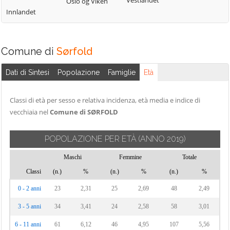
Vestlandet
Oslo og Viken
Innlandet
Comune di
Sørfold
Dati di Sintesi
Popolazione
Famiglie
Età
Classi di età per sesso e relativa incidenza, età media e indice di
vecchiaia nel
Comune di SØRFOLD
POPOLAZIONE PER ETÀ
(ANNO 2019)
Maschi
Femmine
Totale
Classi
(n.)
%
(n.)
%
(n.)
%
0 - 2 anni
23
2,31
25
2,69
48
2,49
3 - 5 anni
34
3,41
24
2,58
58
3,01
6 - 11 anni
61
6,12
46
4,95
107
5,56