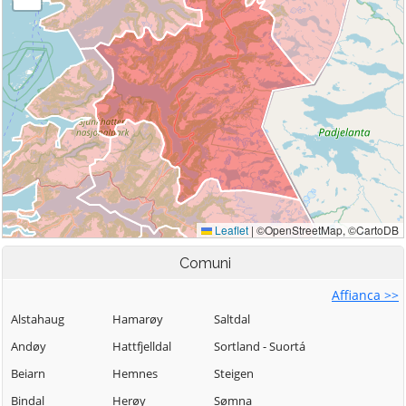
Comuni
Affianca >>
Alstahaug
Hamarøy
Saltdal
Andøy
Hattfjelldal
Sortland - Suortá
Beiarn
Hemnes
Steigen
Bindal
Herøy
Sømna