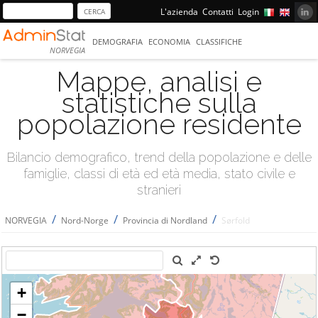
L'azienda
Contatti
Login
DEMOGRAFIA
ECONOMIA
CLASSIFICHE
NORVEGIA
Mappe, analisi e
statistiche sulla
popolazione residente
Bilancio demografico, trend della popolazione e delle
famiglie, classi di età ed età media, stato civile e
stranieri
/
/
/
NORVEGIA
Nord-Norge
Provincia di Nordland
Sørfold