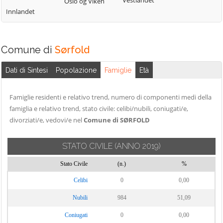
Vestlandet
Oslo og Viken
Innlandet
Comune di
Sørfold
Dati di Sintesi
Popolazione
Famiglie
Età
Famiglie residenti e relativo trend, numero di componenti medi della
famiglia e relativo trend, stato civile: celibi/nubili, coniugati/e,
divorziati/e, vedovi/e nel
Comune di SØRFOLD
STATO CIVILE
(ANNO 2019)
Stato Civile
(n.)
%
Celibi
0
0,00
Nubili
984
51,09
Coniugati
0
0,00