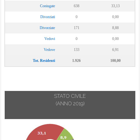
Coniugate
638
33,13
Divorziati
0
0,00
Divorziate
171
8,88
Vedovi
0
0,00
Vedove
133
6,91
Tot. Residenti
1.926
100,00
STATO CIVILE
(ANNO 2019)