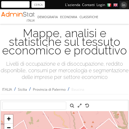
L'azienda
Contatti
Login
DEMOGRAFIA
ECONOMIA
CLASSIFICHE
ITALIA
Mappe, analisi e
statistiche sul tessuto
economico e produttivo
Livelli di occupazione e di disoccupazione, reddito
disponibile, consumi per merceologia e segmentazione
delle imprese per settore economico
/
/
/
ITALIA
Sicilia
Provincia di Palermo
Baucina