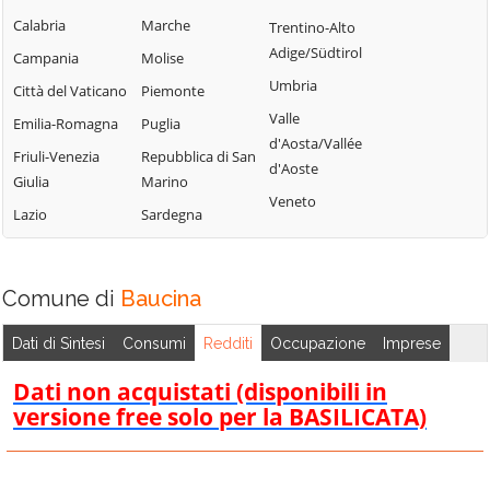
Lercara Friddi
Campofelice di
Calabria
Marche
Trentino-Alto
Terrasini
Roccella
Marineo
Adige/Südtirol
Campania
Molise
Torretta
Campofiorito
Mezzojuso
Umbria
Città del Vaticano
Piemonte
Trabia
Camporeale
Misilmeri
Valle
Emilia-Romagna
Puglia
Trappeto
Capaci
d'Aosta/Vallée
Monreale
Friuli-Venezia
Repubblica di San
Ustica
d'Aoste
Carini
Montelepre
Giulia
Marino
Valledolmo
Veneto
Castelbuono
Montemaggiore
Lazio
Sardegna
Ventimiglia di
Belsito
Casteldaccia
Sicilia
Palazzo Adriano
Castellana Sicula
Vicari
Comune di
Baucina
Palermo
Castronovo di
Villabate
Sicilia
Partinico
Dati di Sintesi
Consumi
Redditi
Occupazione
Imprese
Villafrati
Cefalà Diana
Petralia Soprana
Dati non acquistati (disponibili in
Cefalù
versione free solo per la BASILICATA)